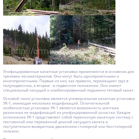
Унифицированные канатные установки применяются в основном для
трелевки лесоматериалов. Они могут быть однопролетными и
многопролетными. Первые из них, как правило, перемещают груз в
полуподвесном, а вторые - в подвесном положении. Они имеют
специальный несущий и комбинированный подъемно-тяговый канат.
Основой таких установок является универсальная канатная установка
УК-1, имеющая несколько модификаций. Отличительной
особенностью установки УК-1 является возможность монтажа
различных ее модификаций из унифицированной оснастки. Каждое
исполнение УК-1 представляет собой переносную канатную систему с
постоянной или переменной длиной несущего каната и
поступательно-возвратным движением стопорной или бесстопорной
тележки.