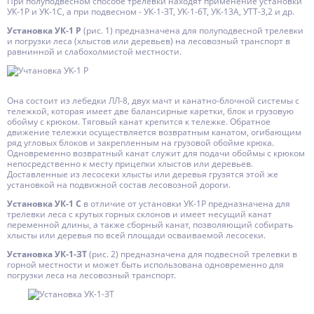
При полуподвесном способе трелевки находят применение установки
УК-1Р и УК-1С, а при подвесном - УК-1-ЗТ, УК-1-6Т, УК-13А, УТТ-3,2 и др.
Установка УК-1 Р
(рис. 1) предназначена для полуподвесной трелевки
и погрузки леса (хлыстов или деревьев) на лесовозный транспорт в
равнинной и слабохолмистой местности.
Она состоит из лебедки ЛЛ-8, двух мачт и канатно-блочной системы с
тележкой, которая имеет две балансирные каретки, блок и грузовую
обойму с крюком. Тяговый канат крепится к тележке. Обратное
движение тележки осуществляется возвратным канатом, огибающим
ряд угловых блоков и закрепленным на грузовой обойме крюка.
Одновременно возвратный канат служит для подачи обоймы с крюком
непосредственно к месту прицепки хлыстов или деревьев.
Доставленные из лесосеки хлысты или деревья грузятся этой же
установкой на подвижной состав лесовозной дороги.
Установка УК-1 С
в отличие от установки УК-1Р предназначена для
трелевки леса с крутых горных склонов и имеет несущий канат
переменной длины, а также сборный канат, позволяющий собирать
хлысты или деревья по всей площади осваиваемой лесосеки.
Установка УК-1-ЗТ
(рис. 2) предназначена для подвесной трелевки в
горной местности и может быть использована одновременно для
погрузки леса на лесовозный транспорт.