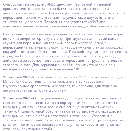
Она состоит из лебедки ЛЛ-30, двух мачт (головной и тыловой),
промежуточных опор, канатно-блочной системы и одно- или
двухсекционной тележки. Односекционная тележка применяется при
перемещении сортиментов или полухлыстов, а двухсекционная -
хлыстов или деревьев. Последняя представляет собой две
односекционные тележки, соединенные между собой жесткой тягой.
С помощью такой канатной установки можно транспортировать груз
вниз или вверх по горному склону. При спуске леса тяговый канат
служит для перемещения тележки вверх к месту зацепки, а
перемещение тележки с грузом по несущему канату вниз происходит
под действием их собственного веса. При работе установки на подъем
груза, наоборот, спуск тележки к месту прицепки происходит под
действием ее собственного веса, а перемещение груза - с помощью
тягового каната. Для нормальной работы таких установок уклон
несущего каната должен быть не менее 10°.
Установка УК-1-6Т
в отличие от установки УК-1-ЗТ снабжена лебедкой
МЛ-50. Как более мощная, она применяется в лесосеках с
крупномерным древостоем и работает, как правило, для подъема
лесоматериалов по горным склонам.
Установка УК-1-ЗА
предназначена для подтаскивания хлыстов или
сортиментов со стороны и транспортировки их вверх или вниз по
несущему канату. С этой целью она оснащена автоматической
тележкой, узлы которой обеспечивают ее остановку и фиксацию на
несущем канате в любом месте трассы установки. Управление
тележкой осуществляется комбинированным тягово-грузоподъемным
канатом. Техническая характеристика унифицированных канатных
установок приведена в табл. 1.