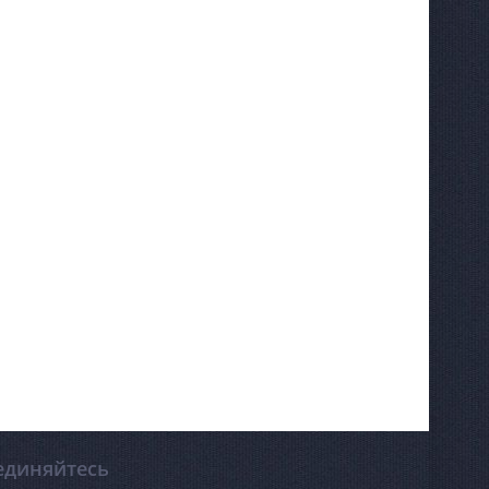
зерные,
фрезерные и
ерные станки как
 так и импортных
й.
единяйтесь