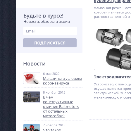
бурения (сверле
Алмазная резка - мет
которая является до
Будьте в курсе!
распространенной в
строительстве и вып
Новости, обзоры и акции
помощью специальны
коронок с алмазным
При быстром враще
части материал пере
ПОДПИСАТЬСЯ
мелкие части.
Новости
6 мая 2020
Электродвигате
Магазины в условиях
коронавируса
Устройство, с помощ
осуществляется пре
8 ноября 2015
электрической энерг
В чем
механическую и сов
конструктивные
полезная работа на
электрическим двиг
отличия Baltmotors
(электродвигателем)
от остальных
принцип работы так
мотособак?
основан на взаимод
магнитных полей. В 
7 ноября 2015
электродвигатель со
Что такое