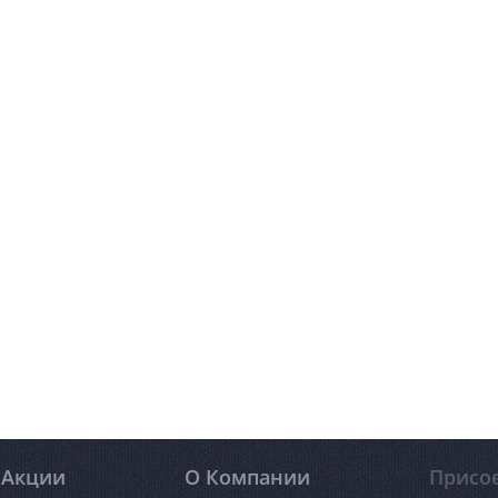
статора) и
продольно-фре
потенциально опасные
ор). На этих
копировально-
компоненты, которыми являются
ом
консольно-фрез
не только частички пыли, но
ры обмотки,
отечественных,
молекулы газообразных веществ.
производителе
Таким образом, респиратор
обеспечивает приток только
чистого воздуха, абсолютно
безопасного для здоровья
человека.
Акции
О Компании
Присо