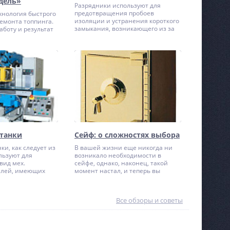
дель»
Разрядники используют для
предотвращения пробоев
хнология быстрого
изоляции и устранения короткого
емонта топпинга.
замыкания, возникающего из за
аботу и результат
всплеска напряжения (они
оверхности:
бывают вызваны атмосферными
изношенной, с
разрядами и так далее). Конечно
трещинами и
можно применять более
устойчивую к повреждениям
изоляцию, но это потребует очень
больших денежных затрат на
оборудование, поэтому
использование разрядников в
данном случае целесообразно.
танки
Сейф: о сложностях выбора
ки, как следует из
В вашей жизни еще никогда ни
льзуют для
возникало необходимости в
вид мех.
сейфе, однако, наконец, такой
алей, имеющих
момент настал, и теперь вы
асонные
думаете о его покупке. Прежде
акже с их помощью
всего, вам следует знать, что
 несколько видов
современный, взломостойкий
Все обзоры и советы
 зубчатых колес,
сейф сильно отличается от
сточные работы.
изделий, выпускавшихся в начале
спространение в
50-х годов, для которых были
мя имеют
характерны большие размеры.