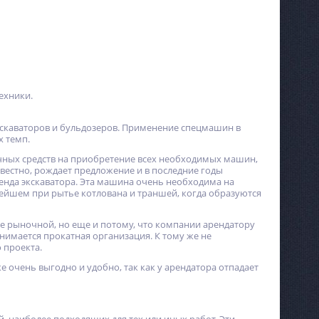
ехники.
экскаваторов и бульдозеров. Применение спецмашин в
х темп.
очных средств на приобретение всех необходимых машин,
звестно, рождает предложение и в последние годы
енда экскаватора. Эта машина очень необходима на
ьнейшем при рытье котлована и траншей, когда образуются
же рыночной, но еще и потому, что компании арендатору
нимается прокатная организация. К тому же не
 проекта.
е очень выгодно и удобно, так как у арендатора отпадает
%
NEW
ХИТ
%