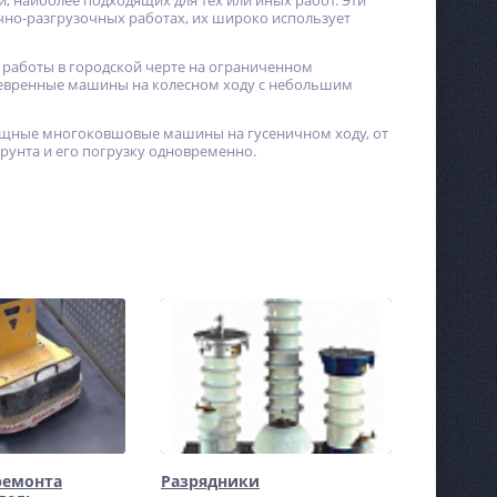
, наиболее подходящих для тех или иных работ. Эти
о-разгрузочных работах, их широко использует
я работы в городской черте на ограниченном
невренные машины на колесном ходу с небольшим
Фреза Neway CU129 - 15°
Электроподогреватель
щные многоковшовые машины на гусеничном ходу, от
«Старт-Турбо» «Универсал»
рунта и его погрузку одновременно.
№3
Не указана цена
5 737
руб.
ремонта
Разрядники