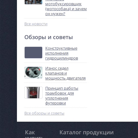
неподвижной части (
мотобуксировщик
подвижной части (рот
(мотособака) и зачем
частях особым образ
он нужен?
располагаются конту
либо магниты.
Все новости
Обзоры и советы
Конструктивные
исполнения
гидроцилиндров
Износ седел
клапанов и
мощность двигателя
Принцип работы
трамбовок для
уплотнения
футеровки
Все обзоры и советы
Как
Каталог продукции