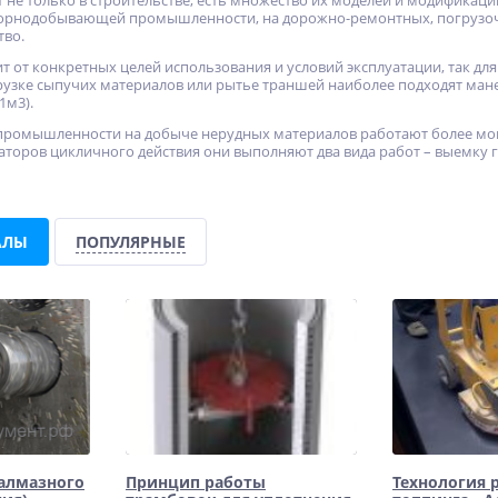
 не только в строительстве, есть множество их моделей и модификаций
орнодобывающей промышленности, на дорожно-ремонтных, погрузочн
тво.
 от конкретных целей использования и условий эксплуатации, так дл
рузке сыпучих материалов или рытье траншей наиболее подходят ма
1м3).
y
Ножи к фрезам Neway
Фреза Neway CU134 - 15°
ромышленности на добыче нерудных материалов работают более мо
TC250
торов цикличного действия они выполняют два вида работ – выемку г
Не указана цена
Не указана цена
АЛЫ
ПОПУЛЯРНЫЕ
алмазного
Принцип работы
Технология 