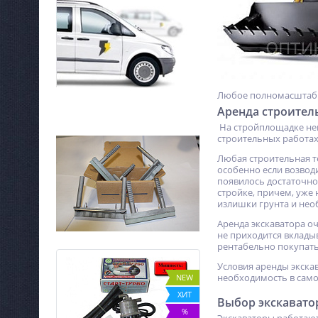
Любое полномасштабно
Аренда строител
На стройплощадке не
строительных работах
Любая строительная т
особенно если возвод
появилось достаточно
стройке, причем, уже
излишки грунта и нео
Аренда экскаватора о
не приходится вклады
рентабельно покупать
Условия аренды экскав
необходимость в само
%
NEW
ХИТ
Выбор экскавато
%