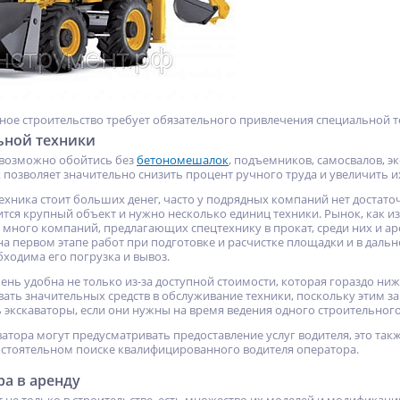
е строительство требует обязательного привлечения специальной т
ьной техники
возможно обойтись без
бетономешалок
, подъемников, самосвалов, 
 позволяет значительно снизить процент ручного труда и увеличить и
ехника стоит больших денег, часто у подрядных компаний нет достат
ится крупный объект и нужно несколько единиц техники. Рынок, как и
 много компаний, предлагающих спецтехнику в прокат, среди них и ар
 на первом этапе работ при подготовке и расчистке площадки и в дал
бходима его погрузка и вывоз.
чень удобна не только из-за доступной стоимости, которая гораздо ни
вать значительных средств в обслуживание техники, поскольку этим за
 экскаваторы, если они нужны на время ведения одного строительного
атора могут предусматривать предоставление услуг водителя, это такж
стоятельном поиске квалифицированного водителя оператора.
NEW
NEW
%
ХИТ
ХИТ
ра в аренду
%
%