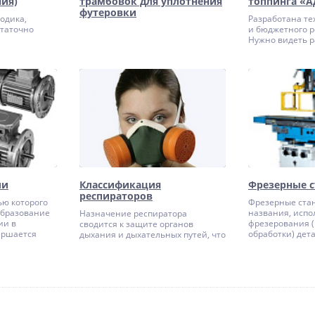
ния)
трамбовок для уплотнения
топпинга «А
футеровки
одика,
Разработана те
статочно
и бюджетного р
Нужно видеть р
олняется с
на настоящей п
х дисков и
загрязнённой, 
 напылением.
характерными 
нии режущей
дефектами.
бивается на
ли
Классификация
Фрезерные с
респираторов
ью которого
Фрезерные стан
образование
названия, испо
Назначение респиратора
ии в
фрезерования (
сводится к защите органов
ершается
обработки) дет
дыхания и дыхательных путей, что
зывают
плоские или ф
могут быть повреждены в
ателем
поверхности, т
последствии работы в пыльных
. Физический
можно нарезать
условиях или работы с
их машин
резьбы, зубья у
вредоносными газами или же
ействии
производить ра
веществами, выделяющими
общем случае
Наибольшее ра
опасные пары. Респиратор
стоит из
настоящее вре
фильтрует воздух, отсекая из него