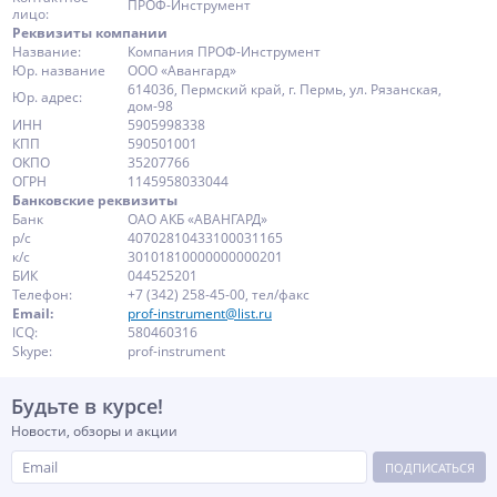
ПРОФ-Инструмент
лицо:
Реквизиты компании
Название:
Компания ПРОФ-Инструмент
Юр. название
ООО «Авангард»
614036, Пермский край, г. Пермь, ул. Рязанская,
Юр. адрес:
дом-98
ИНН
5905998338
КПП
590501001
ОКПО
35207766
ОГРН
1145958033044
Банковские реквизиты
Банк
ОАО АКБ «АВАНГАРД»
р/с
40702810433100031165
к/с
30101810000000000201
БИК
044525201
Телефон:
+7 (342) 258-45-00, тел/факс
Email:
prof-instrument@list.ru
ICQ:
580460316
Skype:
prof-instrument
Будьте в курсе!
Новости, обзоры и акции
ПОДПИСАТЬСЯ