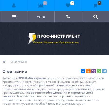
0
0
0
МЕНЮ
О магазине
О магазине
Компания
ПРОФ-Инструмент
занимается комплексным снабжением
предприятий и организаций, а также физ. лиц необходимым им
инструментом и другой продукцией технического назначения.
Наша компания является дилером и представителем многих заводов-
производителей
сварочного оборудования и строительной
техники
. Мы работаем на основе долгосрочных партнерских
отношений и лишь с теми, кто может предоставить качественный
товар по конкурентоспособной цене и в разумные сроки.