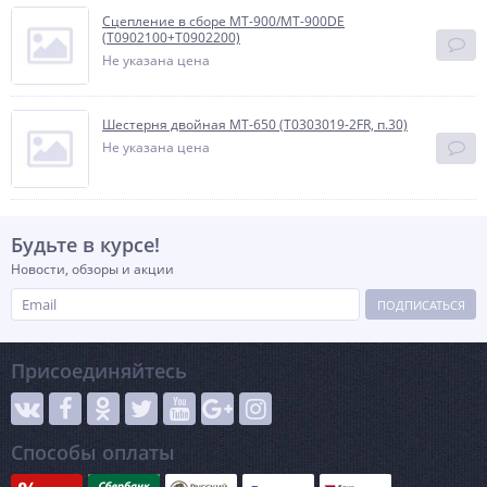
Сцепление в сборе MT-900/MT-900DE
(T0902100+T0902200)
Не указана цена
Шестерня двойная MT-650 (T0303019-2FR, п.30)
Не указана цена
Будьте в курсе!
Новости, обзоры и акции
ПОДПИСАТЬСЯ
Присоединяйтесь
Способы оплаты