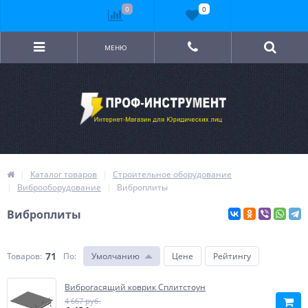
0
0
МЕНЮ
Каталог товаров
Строительное оборудование
Виброоборудование
Виброплиты
Виброплиты
71
Товаров:
По
:
Умолчанию
Цене
Рейтингу
Виброгасящий коврик Сплитстоун
4 667 руб.