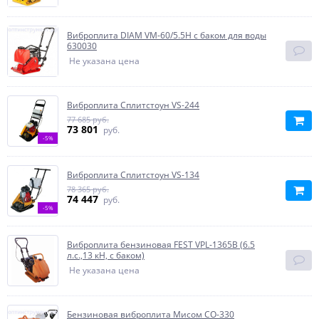
Виброплита DIAM VM-60/5.5H с баком для воды
630030
Не указана цена
Виброплита Сплитстоун VS-244
77 685 руб.
73 801
руб.
-5%
Виброплита Сплитстоун VS-134
78 365 руб.
74 447
руб.
-5%
Виброплита бензиновая FEST VPL-1365B (6.5
л.с.,13 кН, с баком)
Не указана цена
Бензиновая виброплита Мисом СО-330