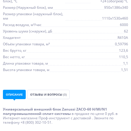
блок), °С
+24 (обогрев) °С
Размер (Наружный блок), мм
950x1386x340
Размер упаковки (наружный блок),
мм
1110x1530x460
Расход воздуха, м³/час
6000
Уровень шума (снаружи), дБ
62
Хладагент
R410A
Объём упаковки товара, м³
0,59796
Вес брутто, кг
123,6
Вес нетто, кг
110,5
Длина упаковки товара, м
1,1
Высота упаковки товара, м
1,51
ОПИСАНИЕ
ОТЗЫВЫ И ВОПРОСЫ
(0)
Универсальный внешний блок Zanussi ZACO-60 H/MI/N1
полупромышленной сплит-системы
в продаже по цене 0 руб. в
Интернет-магазине Проф-инструмент с доставкой . Звоните по
телефону +8 (800) 302-10-51.