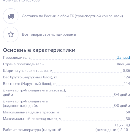
Артикул: НС-1037088
Доставка по России любой ТК (транспортной компанией)
Все товары сертифицированы
Основные характеристики
Производитель
Zanussi
Страна производитель
Швеция
Ширина упаковки товара, м
0,36
Вес брутто (наружный блок), кг
124
Вес нетто (Наружный блок), кг
114
Диаметр труб хладагента (газовых),
дюйм
3/4 дюйм
Диаметр труб хладагента
(жидкостных), дюйм
3/8 дюйм
Максимальная длина трассы, м
50
Максимальный перепад высот, м
30
+15 - +43
Рабочая температура (наружный
(охлаждение) / -10 -