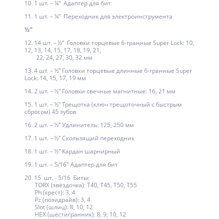
10. 1 шт. – ¼” Адаптер для бит
11. 1 шт. – ¼” Переходник для электроинструмента
½”
12. 14 шт. – ½” Головки торцевые 6-гранные Super Lock: 10,
12, 13, 14, 15, 17, 18, 19, 21,
22, 24, 27, 30, 32 мм
13. 4 шт. – ½” Головки торцевые длинные 6-гранные Super
Lock: 14, 15, 17, 19 мм
14. 2 шт. – ½” Головки свечные магнитные: 16, 21 мм
15. 1 шт. – ½” Трещотка (ключ трещоточный с быстрым
сбросом) 45 зубов
16. 2 шт. – ½” Удлинитель: 125, 250 мм
17. 1 шт. – ½” Скользящий переходник
18. 1 шт. – ½” Кардан шарнирный
19. 1 шт. – 5/16" Адаптер для бит
20. 15 шт. - 5/16 Биты:
TORX (звёздочка): Т40, T45, T50, T55
Ph (крест): 3, 4
Pz (позидрайв): 3, 4
Slot (шлиц): 8, 10, 12
HEX (шестигранник): 8, 9, 10, 12