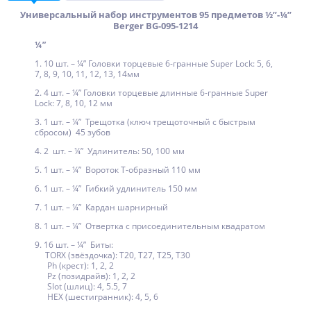
Универсальный набор инструментов 95 предметов ½”-¼”
Berger BG-095-1214
¼”
1. 10 шт. – ¼” Головки торцевые 6-гранные Super Lock: 5, 6,
7, 8, 9, 10, 11, 12, 13, 14мм
2. 4 шт. – ¼” Головки торцевые длинные 6-гранные Super
Lock: 7, 8, 10, 12 мм
3. 1 шт. – ¼” Трещотка (ключ трещоточный с быстрым
сбросом) 45 зубов
4. 2 шт. – ¼” Удлинитель: 50, 100 мм
5. 1 шт. – ¼” Вороток Т-образный 110 мм
6. 1 шт. – ¼” Гибкий удлинитель 150 мм
7. 1 шт. – ¼” Кардан шарнирный
8. 1 шт. – ¼” Отвертка с присоединительным квадратом
9. 16 шт. – ¼” Биты:
TORX (звёздочка): T20, Т27, T25, T30
Ph (крест): 1, 2, 2
Pz (позидрайв): 1, 2, 2
Slot (шлиц): 4, 5.5, 7
HEX (шестигранник): 4, 5, 6