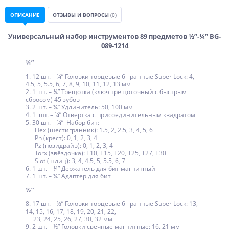
ОПИСАНИЕ
ОТЗЫВЫ И ВОПРОСЫ
(0)
Универсальный набор инструментов 89 предметов ½”-¼” BG-
089-1214
¼”
1. 12 шт. – ¼” Головки торцевые 6-гранные Super Lock: 4,
4.5, 5, 5.5, 6, 7, 8, 9, 10, 11, 12, 13 мм
2. 1 шт. – ¼” Трещотка (ключ трещоточный с быстрым
сбросом) 45 зубов
3. 2 шт. – ¼” Удлинитель: 50, 100 мм
4. 1 шт. – ¼” Отвертка с присоединительным квадратом
5. 30 шт. – ¼” Набор бит:
Hex (шестигранник): 1.5, 2, 2.5, 3, 4, 5, 6
Ph (крест): 0, 1, 2, 3, 4
Pz (позидрайв): 0, 1, 2, 3, 4
Torx (звёздочка): T10, T15, T20, T25, T27, T30
Slot (шлиц): 3, 4, 4.5, 5, 5.5, 6, 7
6. 1 шт. – ¼” Держатель для бит магнитный
7. 1 шт. – ¼” Адаптер для бит
½”
8. 17 шт. – ½” Головки торцевые 6-гранные Super Lock: 13,
14, 15, 16, 17, 18, 19, 20, 21, 22,
23, 24, 25, 26, 27, 30, 32 мм
9. 2 шт. – ½” Головки свечные магнитные: 16, 21 мм