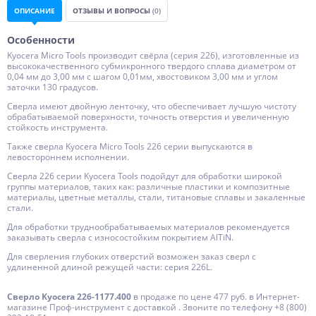
ОПИСАНИЕ
ОТЗЫВЫ И ВОПРОСЫ
(0)
Особенности
Kyocera Micro Tools производит свёрла (серия 226), изготовленные из
высококачественного субмикронного твердого сплава диаметром от
0,04 мм до 3,00 мм с шагом 0,01мм, хвостовиком 3,00 мм и углом
заточки 130 градусов.
Сверла имеют двойную ленточку, что обеспечивает лучшую чистоту
обрабатываемой поверхности, точность отверстия и увеличенную
стойкость инструмента.
Также сверла Kyocera Micro Tools 226 серии выпускаются в
левостороннем исполнении.
Сверла 226 серии Kyocera Tools подойдут для обработки широкой
группы материалов, таких как: различные пластики и композитные
материалы, цветные металлы, стали, титановые сплавы и закаленные
стали.
Для обработки труднообрабатываемых материалов рекомендуется
заказывать сверла с износостойким покрытием AlTiN.
Для сверления глубоких отверстий возможен заказ сверл с
удлиненной длиной режущей части: серия 226L.
Сверло Kyocera 226-1177.400
в продаже по цене 477 руб. в Интернет-
магазине Проф-инструмент с доставкой . Звоните по телефону +8 (800)