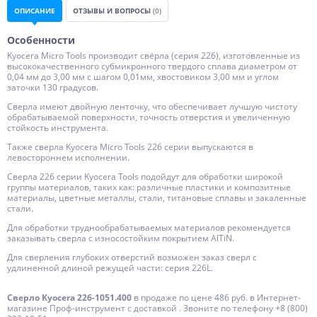
ОПИСАНИЕ
ОТЗЫВЫ И ВОПРОСЫ
(0)
Особенности
Kyocera Micro Tools производит свёрла (серия 226), изготовленные из
высококачественного субмикронного твердого сплава диаметром от
0,04 мм до 3,00 мм с шагом 0,01мм, хвостовиком 3,00 мм и углом
заточки 130 градусов.
Сверла имеют двойную ленточку, что обеспечивает лучшую чистоту
обрабатываемой поверхности, точность отверстия и увеличенную
стойкость инструмента.
Также сверла Kyocera Micro Tools 226 серии выпускаются в
левостороннем исполнении.
Сверла 226 серии Kyocera Tools подойдут для обработки широкой
группы материалов, таких как: различные пластики и композитные
материалы, цветные металлы, стали, титановые сплавы и закаленные
стали.
Для обработки труднообрабатываемых материалов рекомендуется
заказывать сверла с износостойким покрытием AlTiN.
Для сверления глубоких отверстий возможен заказ сверл с
удлиненной длиной режущей части: серия 226L.
Сверло Kyocera 226-1051.400
в продаже по цене 486 руб. в Интернет-
магазине Проф-инструмент с доставкой . Звоните по телефону +8 (800)