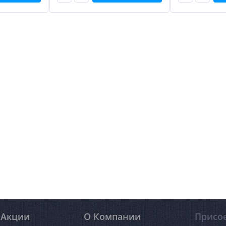
Акции
О Компании
Присо