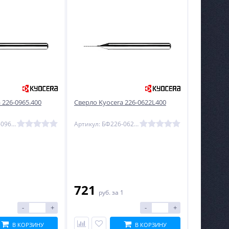
 226-0965.400
Сверло Kyocera 226-0622L400
Артикул: БФ226-0965.400
Артикул: БФ226-0622L400
721
1
руб.
за 1
-
+
-
+
В КОРЗИНУ
В КОРЗИНУ