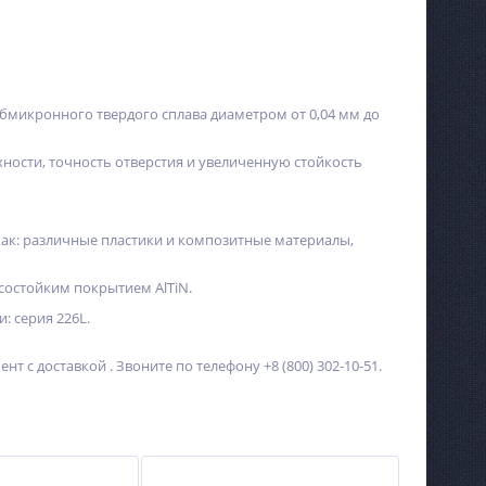
субмикронного твердого сплава диаметром от 0,04 мм до
Прибор для проверки
Механический привод для
биения клапана VCG,
вращения фрезы, TWEZ,
Neway
Neway
ности, точность отверстия и увеличенную стойкость
Не указана цена
Не указана цена
 как: различные пластики и композитные материалы,
состойким покрытием AlTiN.
: серия 226L.
т с доставкой . Звоните по телефону +8 (800) 302-10-51.