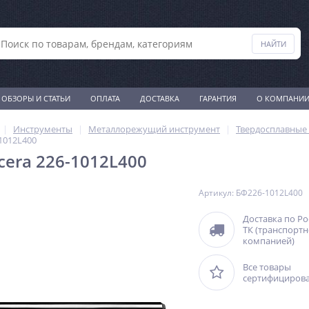
ОБЗОРЫ И СТАТЬИ
ОПЛАТА
ДОСТАВКА
ГАРАНТИЯ
О КОМПАНИ
Инструменты
Металлорежущий инструмент
Твердосплавные 
1012L400
cera 226-1012L400
Артикул: БФ226-1012L400
Доставка по Р
ТК (транспорт
компанией)
Все товары
сертифициров