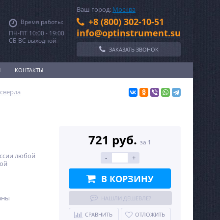
Ваш город:
Москва
+8 (800) 302-10-51
Время работы:
info@optinstrument.su
ПН-ПТ 10:00 - 19:00
СБ-ВС выходной
ЗАКАЗАТЬ ЗВОНОК
И
КОНТАКТЫ
сверла
721 руб.
за 1
оссии любой
-
+
ной
В КОРЗИНУ
аны
НАШЛИ ДЕШЕВЛЕ?
СРАВНИТЬ
ОТЛОЖИТЬ