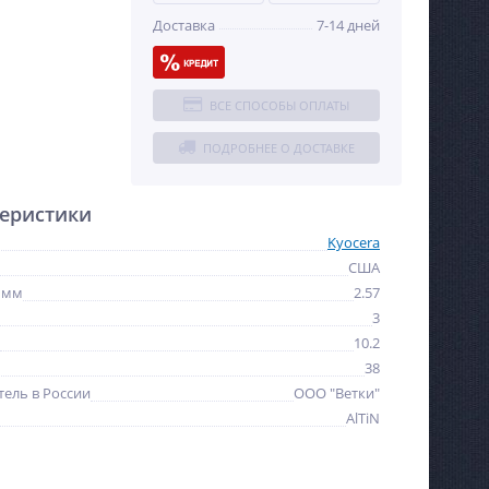
Доставка
7-14 дней
ВСЕ СПОСОБЫ ОПЛАТЫ
ПОДРОБНЕЕ О ДОСТАВКЕ
еристики
Kyocera
США
 мм
2.57
3
10.2
38
ель в России
ООО "Ветки"
AlTiN
NEW
NEW
ХИТ
ХИТ
%
%