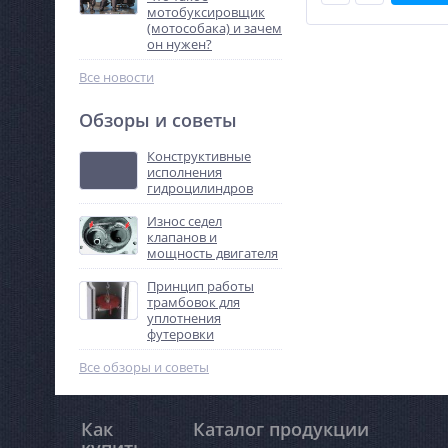
мотобуксировщик
(мотособака) и зачем
он нужен?
Все новости
Обзоры и советы
Конструктивные
исполнения
гидроцилиндров
Износ седел
клапанов и
мощность двигателя
Принцип работы
трамбовок для
уплотнения
футеровки
Все обзоры и советы
Как
Каталог продукции