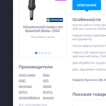
ОПИСАНИЕ
Особенности
Kyocera Micro Tools п
роверки
Механический привод для
Сварочный инверто
3,00 мм с шагом 0,01м
на VCG,
вращения фрезы, TWEZ,
Linkor ВД–170И
Neway
Сверла имеют двойную
 цена
Не указана цена
15 382
инструмента.
руб.
Также сверла Kyocera 
Сверла 226 серии Kyo
цветные металлы, стал
Для обработки трудно
Производители
Для сверления глубоки
Anest Iwata
Abac
Сверло Kyocera 226-1
AE&T
AEG
Aeroheat
AIKEN
AirPro
AmPro
Похожие това
AntalyaMakina
Aquario
Все производители