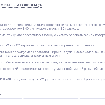
ОТЗЫВЫ И ВОПРОСЫ
(0)
роизводит свёрла (серия 226), изготовленные из высококачественного 
р
Фреза Neway CU129 - 15°
Пистолет для вязки
м, хвостовиком 3,00 мм и углом заточки 130 градусов.
арматуры NRT-40l
 ленточку, что обеспечивает лучшую чистоту обрабатываемой поверх
Не указана цена
73 664
руб.
Micro Tools 226 серии выпускаются в левостороннем исполнении.
cera Tools подойдут для обработки широкой группы материалов, таких
и, титановые сплавы и закаленные стали.
обрабатываемых материалов рекомендуется заказывать сверла с изно
х отверстий возможен заказ сверл с удлиненной длиной режущей части
012L400
в продаже по цене 721 руб. в Интернет-магазине Проф-инструмен
ры