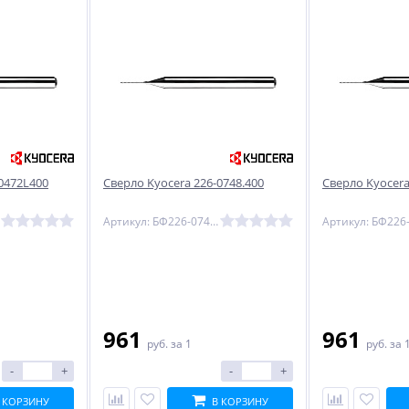
0472L400
Сверло Kyocera 226-0748.400
Сверло Kyocera
Артикул: БФ226-0748.400
961
961
руб.
за 1
руб.
за 
-
+
-
+
 КОРЗИНУ
В КОРЗИНУ