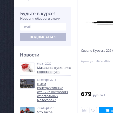
Будьте в курсе!
Новости, обзоры и акции
ПОДПИСАТЬСЯ
Сверло Kyocera 226-
Новости
Артикул: БФ226-0472L400
6 мая 2020
Магазины в условиях
коронавируса
8 ноября 2015
В чем
конструктивные
отличия Baltmotors
679
руб.
за 1
от остальных
мотособак?
7 ноября 2015
В
Что такое