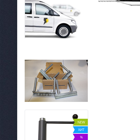
NEW
NEW
ХИТ
ХИТ
%
%