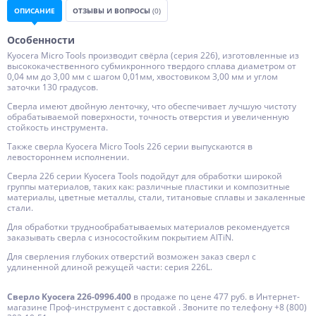
ОПИСАНИЕ
ОТЗЫВЫ И ВОПРОСЫ
(0)
Особенности
Kyocera Micro Tools производит свёрла (серия 226), изготовленные из
высококачественного субмикронного твердого сплава диаметром от
0,04 мм до 3,00 мм с шагом 0,01мм, хвостовиком 3,00 мм и углом
заточки 130 градусов.
Сверла имеют двойную ленточку, что обеспечивает лучшую чистоту
обрабатываемой поверхности, точность отверстия и увеличенную
стойкость инструмента.
Также сверла Kyocera Micro Tools 226 серии выпускаются в
левостороннем исполнении.
Сверла 226 серии Kyocera Tools подойдут для обработки широкой
группы материалов, таких как: различные пластики и композитные
материалы, цветные металлы, стали, титановые сплавы и закаленные
стали.
Для обработки труднообрабатываемых материалов рекомендуется
заказывать сверла с износостойким покрытием AlTiN.
Для сверления глубоких отверстий возможен заказ сверл с
удлиненной длиной режущей части: серия 226L.
Сверло Kyocera 226-0996.400
в продаже по цене 477 руб. в Интернет-
магазине Проф-инструмент с доставкой . Звоните по телефону +8 (800)