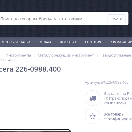
ОБЗОРЫ И СТАТЬИ
ОПЛАТА
ДОСТАВКА
ГАРАНТИЯ
О КОМПАНИ
Инструменты
Металлорежущий инструмент
Твердосплавные 
0988.400
cera 226-0988.400
Артикул: БФ226-0988.400
Доставка по Р
ТК (транспорт
компанией)
Все товары
сертифициров