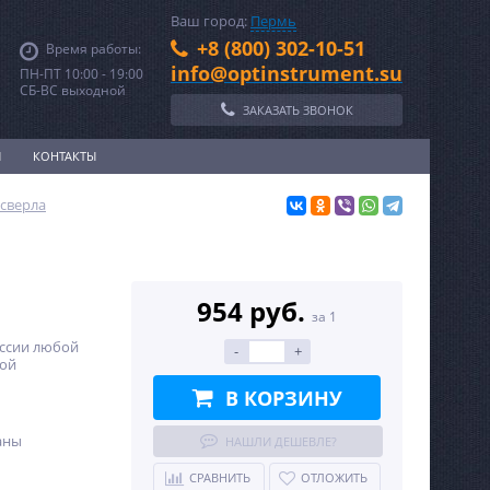
Ваш город:
Пермь
+8 (800) 302-10-51
Время работы:
info@optinstrument.su
ПН-ПТ 10:00 - 19:00
СБ-ВС выходной
ЗАКАЗАТЬ ЗВОНОК
И
КОНТАКТЫ
сверла
954 руб.
за 1
оссии любой
-
+
ной
В КОРЗИНУ
аны
НАШЛИ ДЕШЕВЛЕ?
СРАВНИТЬ
ОТЛОЖИТЬ