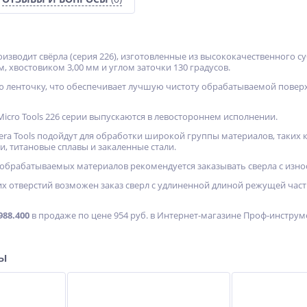
роизводит свёрла (серия 226), изготовленные из высококачественного 
м, хвостовиком 3,00 мм и углом заточки 130 градусов.
ик
Прибор для проверки
Мультипликатор
 ленточку, что обеспечивает лучшую чистоту обрабатываемой поверх
биения седла Neway
индустриальный
пневматический прямого
15 700
632 730
типа WAVOR PSW-28
Micro Tools 226 серии выпускаются в левостороннем исполнении.
руб.
руб.
cera Tools подойдут для обработки широкой группы материалов, таких
и, титановые сплавы и закаленные стали.
обрабатываемых материалов рекомендуется заказывать сверла с изно
х отверстий возможен заказ сверл с удлиненной длиной режущей части
988.400
в продаже по цене 954 руб. в Интернет-магазине Проф-инструмент
ры