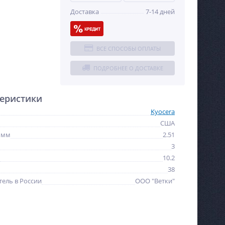
Доставка
7-14 дней
ВСЕ СПОСОБЫ ОПЛАТЫ
ПОДРОБНЕЕ О ДОСТАВКЕ
еристики
Kyocera
США
 мм
2.51
3
10.2
38
ель в России
ООО "Ветки"
NEW
NEW
ХИТ
ХИТ
-5%
%