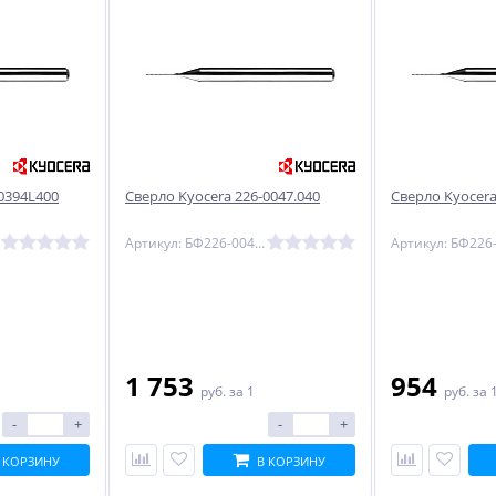
0394L400
Сверло Kyocera 226-0047.040
Сверло Kyocera
Артикул: БФ226-0047.040
1 753
954
руб.
за 1
руб.
за 
-
+
-
+
 КОРЗИНУ
В КОРЗИНУ