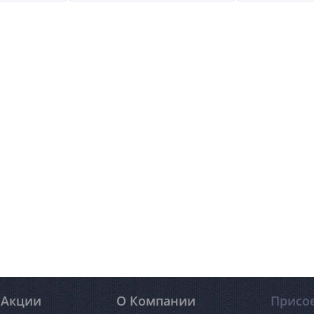
Акции
О Компании
Присо