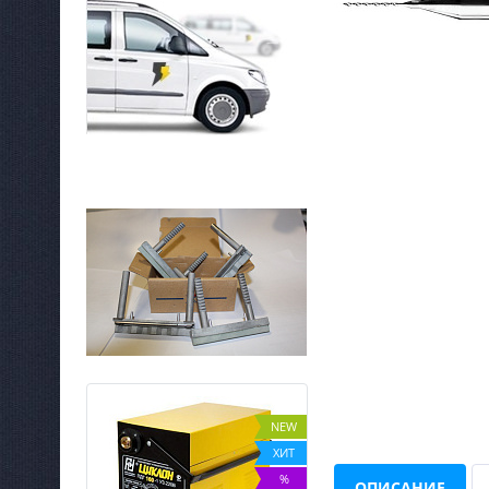
NEW
NEW
ХИТ
ХИТ
-5%
%
ОПИСАНИЕ