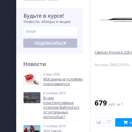
Будьте в курсе!
Новости, обзоры и акции
ПОДПИСАТЬСЯ
Сверло Kyocera 226-
Новости
Артикул: БФ226-0394L400
6 мая 2020
Магазины в условиях
коронавируса
8 ноября 2015
В чем
679
конструктивные
руб.
за 1
отличия Baltmotors
от остальных
мотособак?
В
7 ноября 2015
Что такое