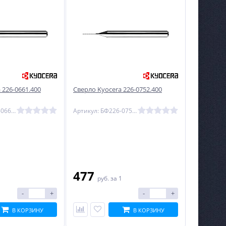
 226-0661.400
Сверло Kyocera 226-0752.400
Артикул: БФ226-0661.400
Артикул: БФ226-0752.400
477
1
руб.
за 1
-
+
-
+
В КОРЗИНУ
В КОРЗИНУ