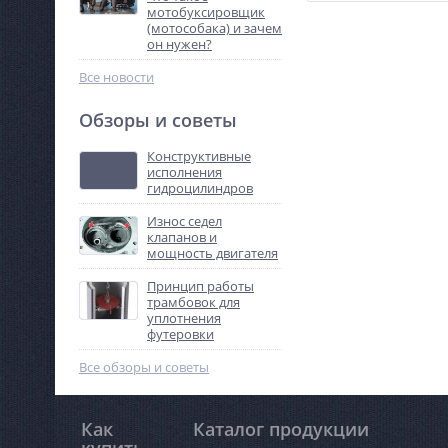
мотобуксировщик
(мотособака) и зачем
он нужен?
Все новости
Обзоры и советы
Конструктивные
исполнения
гидроцилиндров
Износ седел
клапанов и
мощность двигателя
Принцип работы
трамбовок для
уплотнения
футеровки
Все обзоры и советы
Как
Каталог продукции