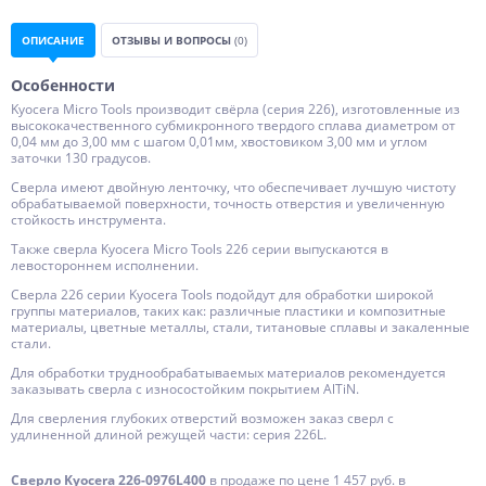
ОПИСАНИЕ
ОТЗЫВЫ И ВОПРОСЫ
(0)
Особенности
Kyocera Micro Tools производит свёрла (серия 226), изготовленные из
высококачественного субмикронного твердого сплава диаметром от
0,04 мм до 3,00 мм с шагом 0,01мм, хвостовиком 3,00 мм и углом
заточки 130 градусов.
Сверла имеют двойную ленточку, что обеспечивает лучшую чистоту
обрабатываемой поверхности, точность отверстия и увеличенную
стойкость инструмента.
Также сверла Kyocera Micro Tools 226 серии выпускаются в
левостороннем исполнении.
Сверла 226 серии Kyocera Tools подойдут для обработки широкой
группы материалов, таких как: различные пластики и композитные
материалы, цветные металлы, стали, титановые сплавы и закаленные
стали.
Для обработки труднообрабатываемых материалов рекомендуется
заказывать сверла с износостойким покрытием AlTiN.
Для сверления глубоких отверстий возможен заказ сверл с
удлиненной длиной режущей части: серия 226L.
Сверло Kyocera 226-0976L400
в продаже по цене 1 457 руб. в