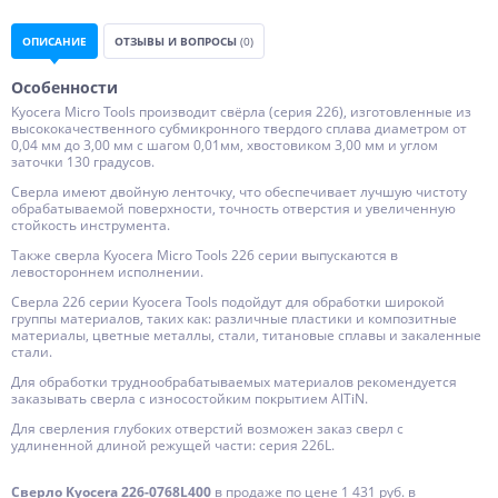
ОПИСАНИЕ
ОТЗЫВЫ И ВОПРОСЫ
(0)
Особенности
Kyocera Micro Tools производит свёрла (серия 226), изготовленные из
высококачественного субмикронного твердого сплава диаметром от
0,04 мм до 3,00 мм с шагом 0,01мм, хвостовиком 3,00 мм и углом
заточки 130 градусов.
Сверла имеют двойную ленточку, что обеспечивает лучшую чистоту
обрабатываемой поверхности, точность отверстия и увеличенную
стойкость инструмента.
Также сверла Kyocera Micro Tools 226 серии выпускаются в
левостороннем исполнении.
Сверла 226 серии Kyocera Tools подойдут для обработки широкой
группы материалов, таких как: различные пластики и композитные
материалы, цветные металлы, стали, титановые сплавы и закаленные
стали.
Для обработки труднообрабатываемых материалов рекомендуется
заказывать сверла с износостойким покрытием AlTiN.
Для сверления глубоких отверстий возможен заказ сверл с
удлиненной длиной режущей части: серия 226L.
Сверло Kyocera 226-0768L400
в продаже по цене 1 431 руб. в