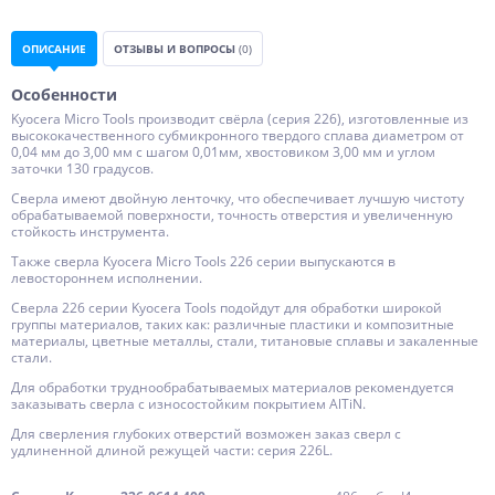
ОПИСАНИЕ
ОТЗЫВЫ И ВОПРОСЫ
(0)
Особенности
Kyocera Micro Tools производит свёрла (серия 226), изготовленные из
высококачественного субмикронного твердого сплава диаметром от
0,04 мм до 3,00 мм с шагом 0,01мм, хвостовиком 3,00 мм и углом
заточки 130 градусов.
Сверла имеют двойную ленточку, что обеспечивает лучшую чистоту
обрабатываемой поверхности, точность отверстия и увеличенную
стойкость инструмента.
Также сверла Kyocera Micro Tools 226 серии выпускаются в
левостороннем исполнении.
Сверла 226 серии Kyocera Tools подойдут для обработки широкой
группы материалов, таких как: различные пластики и композитные
материалы, цветные металлы, стали, титановые сплавы и закаленные
стали.
Для обработки труднообрабатываемых материалов рекомендуется
заказывать сверла с износостойким покрытием AlTiN.
Для сверления глубоких отверстий возможен заказ сверл с
удлиненной длиной режущей части: серия 226L.