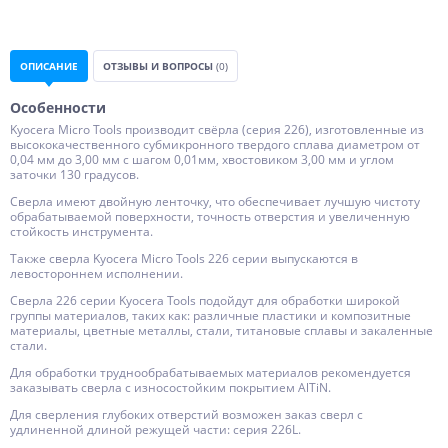
ОПИСАНИЕ
ОТЗЫВЫ И ВОПРОСЫ
(0)
Особенности
Kyocera Micro Tools производит свёрла (серия 226), изготовленные из
высококачественного субмикронного твердого сплава диаметром от
0,04 мм до 3,00 мм с шагом 0,01мм, хвостовиком 3,00 мм и углом
заточки 130 градусов.
Сверла имеют двойную ленточку, что обеспечивает лучшую чистоту
обрабатываемой поверхности, точность отверстия и увеличенную
стойкость инструмента.
Также сверла Kyocera Micro Tools 226 серии выпускаются в
левостороннем исполнении.
Сверла 226 серии Kyocera Tools подойдут для обработки широкой
группы материалов, таких как: различные пластики и композитные
материалы, цветные металлы, стали, титановые сплавы и закаленные
стали.
Для обработки труднообрабатываемых материалов рекомендуется
заказывать сверла с износостойким покрытием AlTiN.
Для сверления глубоких отверстий возможен заказ сверл с
удлиненной длиной режущей части: серия 226L.