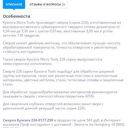
ОПИСАНИЕ
ОТЗЫВЫ И ВОПРОСЫ
(0)
Особенности
Kyocera Micro Tools производит свёрла (серия 226), изготовленные из
высококачественного субмикронного твердого сплава диаметром от
0,04 мм до 3,00 мм с шагом 0,01мм, хвостовиком 3,00 мм и углом
заточки 130 градусов.
Сверла имеют двойную ленточку, что обеспечивает лучшую чистоту
обрабатываемой поверхности, точность отверстия и увеличенную
стойкость инструмента.
Также сверла Kyocera Micro Tools 226 серии выпускаются в
левостороннем исполнении.
Сверла 226 серии Kyocera Tools подойдут для обработки широкой
группы материалов, таких как: различные пластики и композитные
материалы, цветные металлы, стали, титановые сплавы и закаленные
стали.
Для обработки труднообрабатываемых материалов рекомендуется
заказывать сверла с износостойким покрытием AlTiN.
Для сверления глубоких отверстий возможен заказ сверл с
удлиненной длиной режущей части: серия 226L.
Сверло Kyocera 226-0177.250
в продаже по цене 561 руб. в Интернет-
магазине Проф-инструмент с доставкой . Звоните по телефону +8 (800)