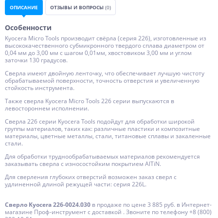
ОПИСАНИЕ
ОТЗЫВЫ И ВОПРОСЫ
(0)
Особенности
Kyocera Micro Tools производит свёрла (серия 226), изготовленные из
высококачественного субмикронного твердого сплава диаметром от
0,04 мм до 3,00 мм с шагом 0,01мм, хвостовиком 3,00 мм и углом
заточки 130 градусов.
Сверла имеют двойную ленточку, что обеспечивает лучшую чистоту
обрабатываемой поверхности, точность отверстия и увеличенную
стойкость инструмента.
Также сверла Kyocera Micro Tools 226 серии выпускаются в
левостороннем исполнении.
Сверла 226 серии Kyocera Tools подойдут для обработки широкой
группы материалов, таких как: различные пластики и композитные
материалы, цветные металлы, стали, титановые сплавы и закаленные
стали.
Для обработки труднообрабатываемых материалов рекомендуется
заказывать сверла с износостойким покрытием AlTiN.
Для сверления глубоких отверстий возможен заказ сверл с
удлиненной длиной режущей части: серия 226L.
Сверло Kyocera 226-0024.030
в продаже по цене 3 885 руб. в Интернет-
магазине Проф-инструмент с доставкой . Звоните по телефону +8 (800)