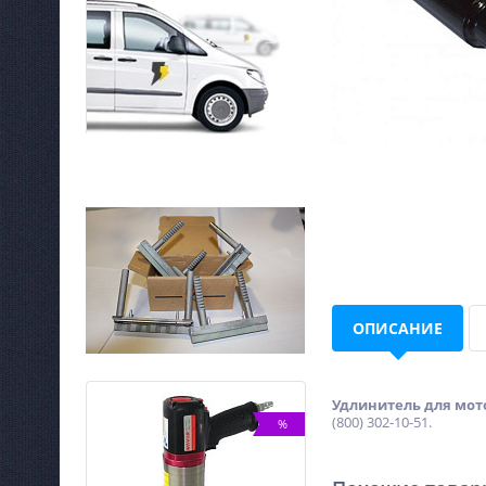
ОПИСАНИЕ
Удлинитель для мот
(800) 302-10-51.
NEW
%
ХИТ
-5%