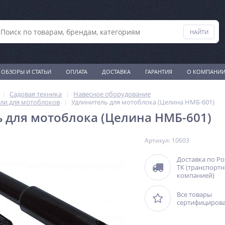
ОБЗОРЫ И СТАТЬИ
ОПЛАТА
ДОСТАВКА
ГАРАНТИЯ
О КОМПАНИ
Садовая техника
Навесное оборудование
ли для мотоблоков
Удлинитель для мотоблока (Целина НМБ-601)
 для мотоблока (Целина НМБ-601)
Артикул: 10603
Доставка по Р
ТК (транспорт
компанией)
Все товары
сертифициров