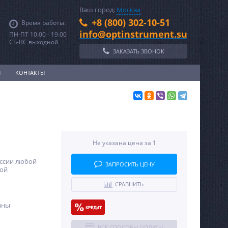
Ваш город:
Москва
+8 (800) 302-10-51
Время работы:
info@optinstrument.su
ПН-ПТ 10:00 - 19:00
СБ-ВС выходной
ЗАКАЗАТЬ ЗВОНОК
И
КОНТАКТЫ
Не указана цена за 1
оссии любой
ЗАПРОСИТЬ ЦЕНУ
ной
СРАВНИТЬ
аны
ВСЕ СПОСОБЫ ОПЛАТЫ