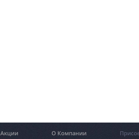
Акции
О Компании
Присо