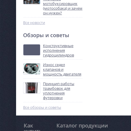
мотобуксировщик
(мотособака) и зачем
он нужен?
Все новости
Обзоры и советы
Конструктивные
исполнения
гидроцилиндров
Износ седел
клапанов и
мощность двигателя
Принцип работы
трамбовок для
уплотнения
футеровки
Все обзоры и советы
Как
Каталог продукции