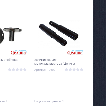
а мотоблока
Удлинитель для
мотокультиватора (Целина
МК-404, 406, Крот, Трапан, Ранчо)
Артикул: 10602
на
за 1
Не указана цена
за 1