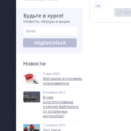
ЗАП
Будьте в курсе!
Новости, обзоры и акции
ПОДПИСАТЬСЯ
Новости
6 мая 2020
Магазины в условиях
коронавируса
8 ноября 2015
В чем
конструктивные
отличия Baltmotors
от остальных
мотособак?
7 ноября 2015
Что такое