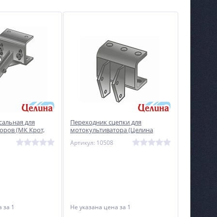
сальная для
Переходник сцепки для
оров (МК Крот,
мотокультиватора (Целина
 406)
МК-404, 406, Крот)
Артикул: 10508
на
за 1
Не указана цена
за 1