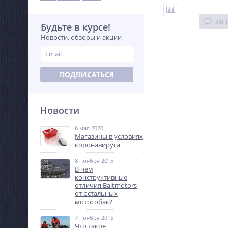
ЗАП
Будьте в курсе!
Новости, обзоры и акции
ПОДПИСАТЬСЯ
Новости
6 мая 2020
Магазины в условиях
коронавируса
8 ноября 2015
В чем
конструктивные
отличия Baltmotors
от остальных
мотособак?
7 ноября 2015
Что такое