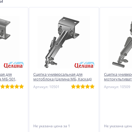
ры
го
ая для
Сцепка универсальная для
Сцепка универ
 МБ-501,
мотоблока (Целина МБ, Каскад)
мотокультиват
Целина МК-404,
Артикул: 10501
Артикул: 10509
Не указана цена
за 1
Не указана це