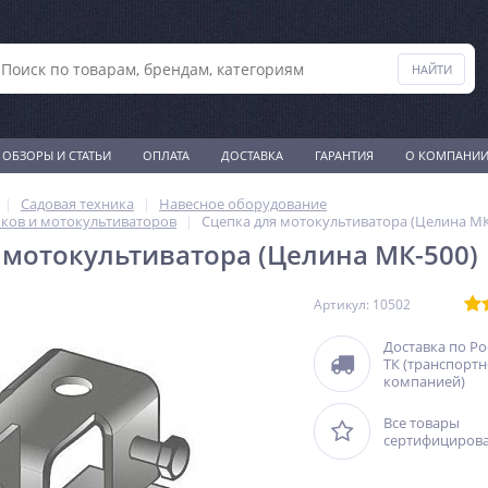
ОБЗОРЫ И СТАТЬИ
ОПЛАТА
ДОСТАВКА
ГАРАНТИЯ
О КОМПАНИ
Садовая техника
Навесное оборудование
ков и мотокультиваторов
Сцепка для мотокультиватора (Целина МК
 мотокультиватора (Целина МК-500)
Артикул: 10502
Доставка по Р
ТК (транспорт
компанией)
Все товары
сертифициров