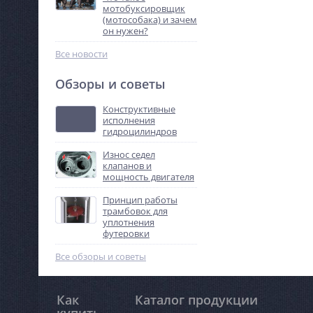
мотобуксировщик
(мотособака) и зачем
он нужен?
Все новости
Обзоры и советы
Конструктивные
исполнения
гидроцилиндров
Износ седел
клапанов и
мощность двигателя
Принцип работы
трамбовок для
уплотнения
футеровки
Все обзоры и советы
Как
Каталог продукции