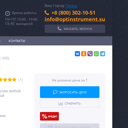
Ваш город:
Пермь
+8 (800) 302-10-51
Время работы:
info@optinstrument.su
ПН-ПТ 10:00 - 19:00
СБ-ВС выходной
ЗАКАЗАТЬ ЗВОНОК
И
КОНТАКТЫ
-500)
(1)
Не указана цена за 1
оссии любой
ЗАПРОСИТЬ ЦЕНУ
ной
СРАВНИТЬ
аны
ВСЕ СПОСОБЫ ОПЛАТЫ