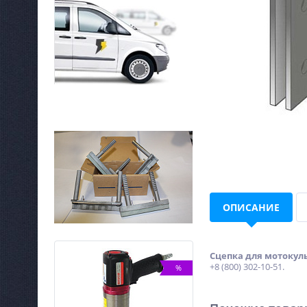
ОПИСАНИЕ
Сцепка для мотокуль
+8 (800) 302-10-51.
NEW
%
%