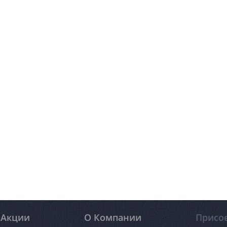
Акции
О Компании
Присо