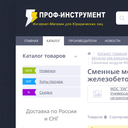
ГЛАВНАЯ
КАТАЛОГ
ПРОИЗВОДИТЕЛИ
НОВОСТИ
Каталог товаров
Каталог товаров
Модули для алмазн
Сменные модули WDC
Сменные мо
Новинки
NEW
железобето
Хиты продаж
ХИТ
WDC "EW"
Скидки
%
Универса
сегменто
ресурс, у
скорость 
Товаров:
0
Сортирова