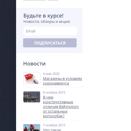
Будьте в курсе!
Новости, обзоры и акции
ПОДПИСАТЬСЯ
Новости
6 мая 2020
Магазины в условиях
коронавируса
8 ноября 2015
В чем
конструктивные
отличия Baltmotors
от остальных
мотособак?
7 ноября 2015
Что такое