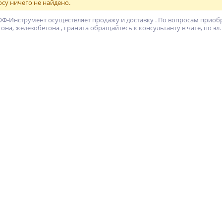
су ничего не найдено.
Ф-Инструмент осуществляет продажу и доставку . По вопросам приоб
тона, железобетона , гранита обращайтесь к консультанту в чате, по эл.
NEW
%
NEW
%
ХИТ
%