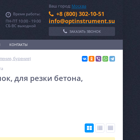
Ваш город:
Москва
+8 (800) 302-10-51
Время работы:
info@optinstrument.su
ПН-ПТ 10:00 - 19:00
СБ-ВС выходной
ЗАКАЗАТЬ ЗВОНОК
И
КОНТАКТЫ
ление, бурение)
та
к, для резки бетона,