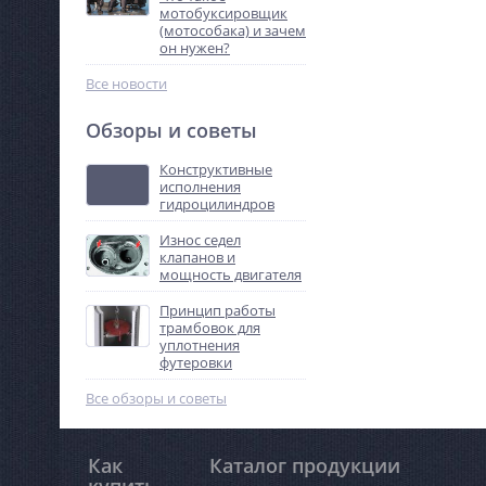
мотобуксировщик
(мотособака) и зачем
он нужен?
Все новости
Обзоры и советы
Конструктивные
исполнения
гидроцилиндров
Износ седел
клапанов и
мощность двигателя
Принцип работы
трамбовок для
уплотнения
футеровки
Все обзоры и советы
Как
Каталог продукции