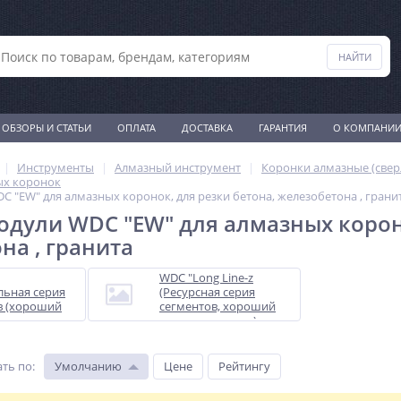
ОБЗОРЫ И СТАТЬИ
ОПЛАТА
ДОСТАВКА
ГАРАНТИЯ
О КОМПАНИ
Инструменты
Алмазный инструмент
Коронки алмазные (свер
ых коронок
 "EW" для алмазных коронок, для резки бетона, железобетона , грани
дули WDC "EW" для алмазных короно
на , гранита
WDC "Long Line-z
льная серия
(Ресурсная серия
в (хороший
сегментов, хороший
веренная
ресурс сегмента )
реза)
ть по
:
Умолчанию
Цене
Рейтингу