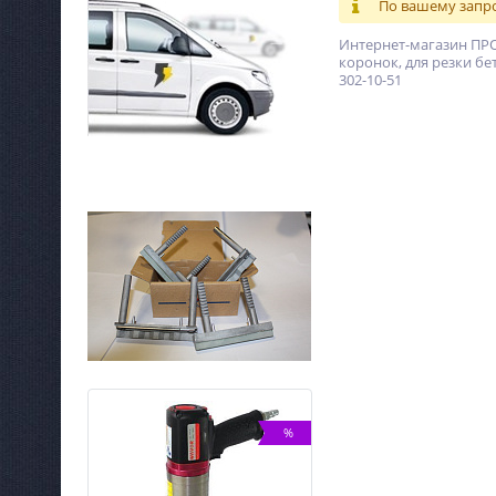
По вашему запро
Интернет-магазин ПРО
коронок, для резки бе
302-10-51
%
%