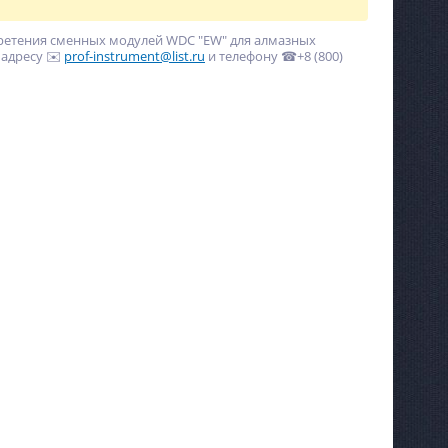
ретения сменных модулей WDC "EW" для алмазных
 адресу ✉️
prof-instrument@list.ru
и телефону ☎+8 (800)