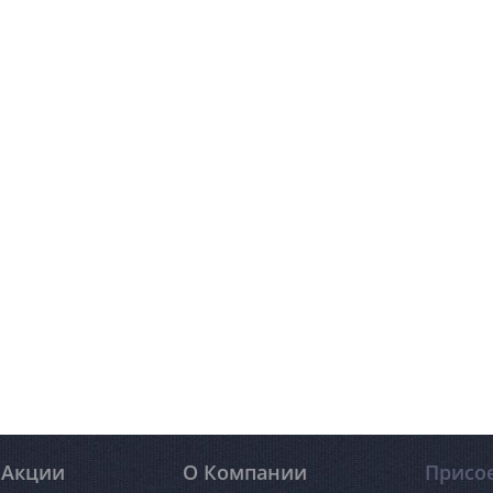
Акции
О Компании
Присо