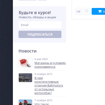
Будьте в курсе!
В
Новости, обзоры и акции
ПОДПИСАТЬСЯ
Новости
6 мая 2020
Магазины в условиях
коронавируса
8 ноября 2015
В чем
конструктивные
отличия Baltmotors
от остальных
мотособак?
7 ноября 2015
Что такое