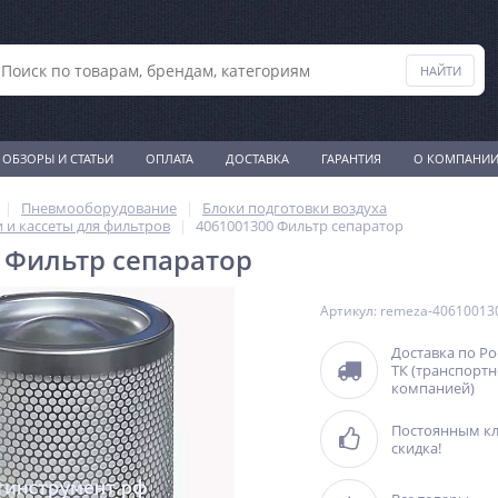
ОБЗОРЫ И СТАТЬИ
ОПЛАТА
ДОСТАВКА
ГАРАНТИЯ
О КОМПАНИ
Пневмооборудование
Блоки подготовки воздуха
и кассеты для фильтров
4061001300 Фильтр сепаратор
 Фильтр сепаратор
Артикул: remeza-40610013
Доставка по Р
ТК (транспорт
компанией)
Постоянным к
скидка!