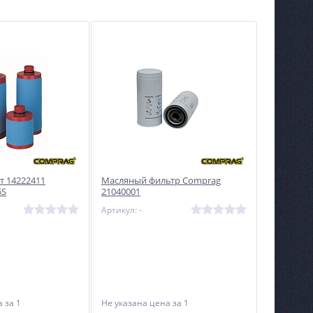
Фреза Neway CU134 - 15°
Сварочный полуавтомат
Циклон ПДИ-181
Не указана цена
28 175
руб.
т 14222411
Масляный фильтр Comprag
6S
21040001
Артикул: -
на
за 1
Не указана цена
за 1