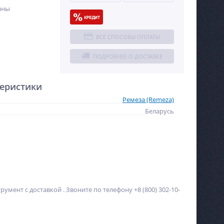
аны
ВСЕ СПОСОБЫ ОПЛАТЫ
ПОДРОБНЕЕ О ДОСТАВКЕ
еристики
Ремеза (Remeza)
Беларусь
умент с доставкой . Звоните по телефону +8 (800) 302-10-
%
NEW
ХИТ
%