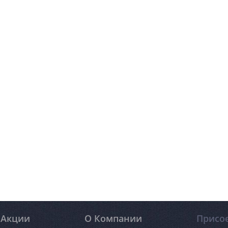
Акции
О Компании
Присо