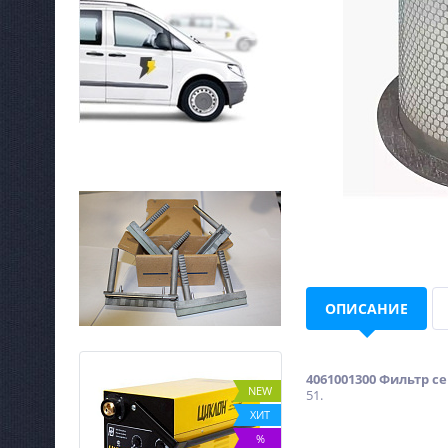
ОПИСАНИЕ
4061001300 Фильтр с
%
NEW
51.
ХИТ
%