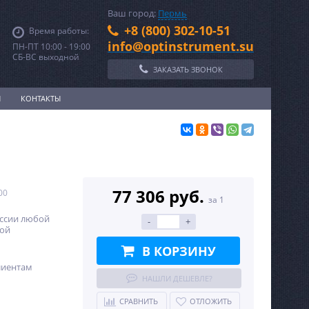
Ваш город:
Пермь
+8 (800) 302-10-51
Время работы:
info@optinstrument.su
ПН-ПТ 10:00 - 19:00
СБ-ВС выходной
ЗАКАЗАТЬ ЗВОНОК
И
КОНТАКТЫ
77 306 руб.
00
за 1
оссии любой
-
+
ной
В КОРЗИНУ
лиентам
НАШЛИ ДЕШЕВЛЕ?
СРАВНИТЬ
ОТЛОЖИТЬ