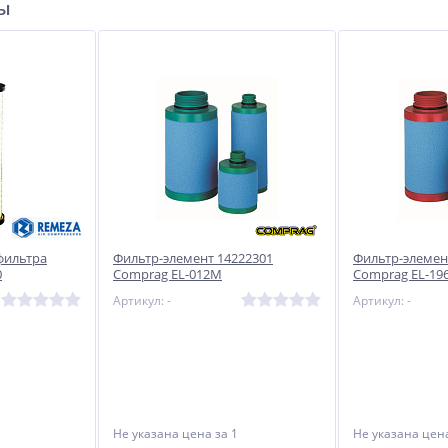
ры
Опрессовочный насос
Сварочный полуавтомат
электрический «Автэкс»
Циклон ПДГ-200ДАВ
ого
ОНЭ-6-60
32 650
17 250
руб.
руб.
фильтра
Фильтр-элемент 14222301
Фильтр-элемен
0
Comprag EL-012M
Comprag EL-19
Артикул: -
Артикул: -
Не указана цена
за 1
Не указана це