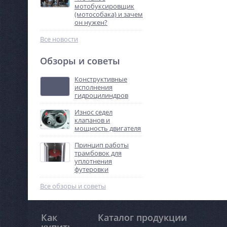
мотобуксировщик
(мотособака) и зачем
он нужен?
Все новости
Обзоры и советы
Конструктивные
исполнения
гидроцилиндров
Износ седел
клапанов и
мощность двигателя
Принцип работы
трамбовок для
уплотнения
футеровки
Все обзоры и советы
Как
Каталог продукции