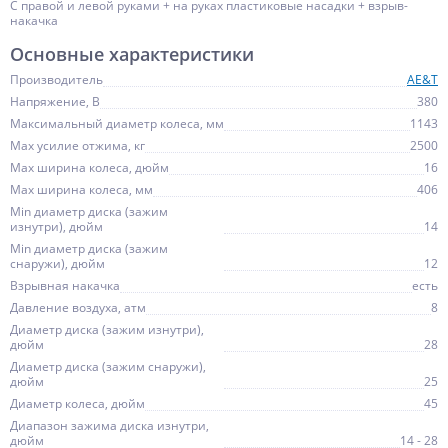
С правой и левой руками + на руках пластиковые насадки + взрыв-
накачка
Основные характеристики
Производитель
AE&T
Напряжение, В
380
Максимальный диаметр колеса, мм
1143
Max усилие отжима, кг
2500
Max ширина колеса, дюйм
16
Max ширина колеса, мм
406
Min диаметр диска (зажим
изнутри), дюйм
14
Min диаметр диска (зажим
снаружи), дюйм
12
Взрывная накачка
есть
Давление воздуха, атм
8
Диаметр диска (зажим изнутри),
дюйм
28
Диаметр диска (зажим снаружи),
дюйм
25
Диаметр колеса, дюйм
45
Диапазон зажима диска изнутри,
дюйм
14 - 28