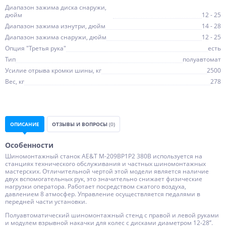
Диапазон зажима диска снаружи,
дюйм
12 - 25
Диапазон зажима изнутри, дюйм
14 - 28
Диапазон зажима снаружи, дюйм
12 - 25
Опция "Третья рука"
есть
Тип
полуавтомат
Усилие отрыва кромки шины, кг
2500
Вес, кг
278
ОПИСАНИЕ
ОТЗЫВЫ И ВОПРОСЫ
(0)
Особенности
Шиномонтажный станок AE&T M-209BP1P2 380В используется на
станциях технического обслуживания и частных шиномонтажных
мастерских. Отличительной чертой этой модели является наличие
двух вспомогательных рук, это значительно снижает физические
нагрузки оператора. Работает посредством сжатого воздуха,
давлением 8 атмосфер. Управление осуществляется педалями в
передней части установки.
Полуавтоматический шиномонтажный стенд с правой и левой руками
и модулем взрывной накачки для колес с дисками диаметром 12-28’’.