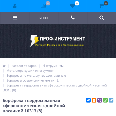
0
0
0
МЕНЮ
Каталог товаров
Инструменты
Металлорежущий инструмент
Борфрезы по металлу твердосплавные
Борфрезы сфероконические тип L
Борфреза твердосплавная сфероконическая с двойной насечкой
L0313 (8)
Борфреза твердосплавная
сфероконическая с двойной
насечкой L0313 (8)