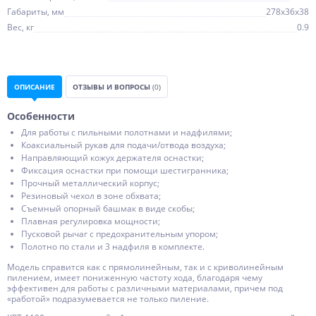
Габариты, мм
278x36x38
Вес, кг
0.9
ОПИСАНИЕ
ОТЗЫВЫ И ВОПРОСЫ
(0)
Особенности
Для работы с пильными полотнами и надфилями;
Коаксиальный рукав для подачи/отвода воздуха;
Направляющий кожух держателя оснастки;
Фиксация оснастки при помощи шестигранника;
Прочный металлический корпус;
Резиновый чехол в зоне обхвата;
Съемный опорный башмак в виде скобы;
Плавная регулировка мощности;
Пусковой рычаг с предохранительным упором;
Полотно по стали и 3 надфиля в комплекте.
Модель справится как с прямолинейным, так и с криволинейным
пилением, имеет пониженную частоту хода, благодаря чему
эффективен для работы с различными материалами, причем под
«работой» подразумевается не только пиление.