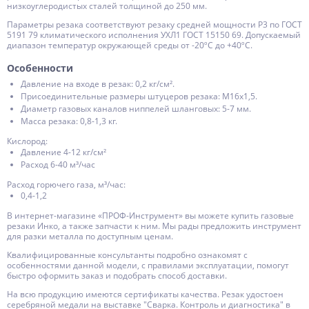
низкоуглеродистых сталей толщиной до 250 мм.
Параметры резака соответствуют резаку средней мощности Р3 по ГОСТ
5191 79 климатического исполнения УХЛ1 ГОСТ 15150 69. Допускаемый
диапазон температур окружающей среды от -20ºC до +40ºС.
Особенности
Давление на входе в резак: 0,2 кг/см².
Присоединительные размеры штуцеров резака: М16х1,5.
Диаметр газовых каналов ниппелей шланговых: 5-7 мм.
Масса резака: 0,8-1,3 кг.
Кислород:
Давление 4-12 кг/см²
Расход 6-40 м³/час
Расход горючего газа, м³/час:
0,4-1,2
В интернет-магазине «ПРОФ-Инструмент» вы можете купить газовые
резаки Инко, а также запчасти к ним. Мы рады предложить инструмент
для разки металла по доступным ценам.
Квалифицированные консультанты подробно ознакомят с
особенностями данной модели, с правилами эксплуатации, помогут
быстро оформить заказ и подобрать способ доставки.
На всю продукцию имеются сертификаты качества. Резак удостоен
серебряной медали на выставке "Сварка. Контроль и диагностика" в