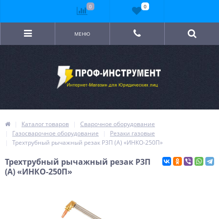
0
0
МЕНЮ
Каталог товаров
Сварочное оборудование
Газосварочное оборудование
Резаки газовые
Трехтрубный рычажный резак Р3П (А) «ИНКО-250П»
Трехтрубный рычажный резак Р3П
(А) «ИНКО-250П»