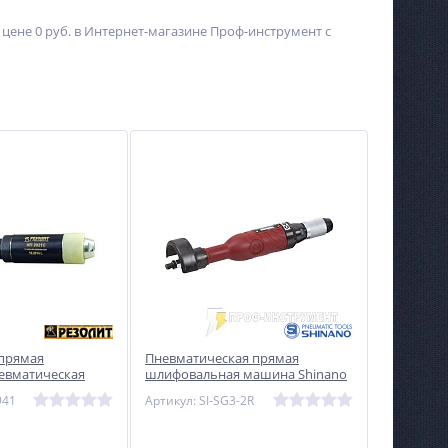
цене 0 руб. в Интернет-магазине Проф-инструмент с
прямая
Пневматическая прямая
евматическая
шлифовальная машина Shinano
лит)
SI-SG3-2R
941
Артикул: SI-SG3-2R