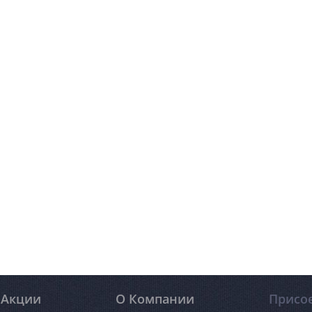
Акции
О Компании
Присо