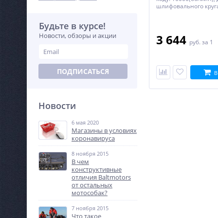
шлифовального круга
Будьте в курсе!
Новости, обзоры и акции
3 644
руб.
за 1
ПОДПИСАТЬСЯ
В
Новости
6 мая 2020
Магазины в условиях
коронавируса
8 ноября 2015
В чем
конструктивные
отличия Baltmotors
от остальных
мотособак?
7 ноября 2015
Что такое