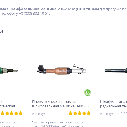
ямая шлифовальная машина ИП-2020У (ООО "КЗМИ")
в продаже по 
 телефону +8 (800) 302-10-51.
ры
Ножи к фрезам Neway
Сварочный полуавтомат
TC254
Циклон ПДГ-200В
ого
Не указана цена
17 940
руб.
ая
Пневматическая прямая
Шлифмашина 
тическая
шлифовальная машина U-NG65C
радиальная пн
(S)
ИП-2021С (Резо
Артикул: -
Артикул: opt2-2
а холостом
Частота вращения на холостом
 Диаметр
ходу: 14 600(об/мин); Диаметр