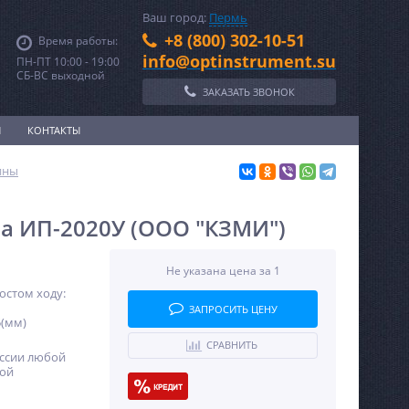
Ваш город:
Пермь
+8 (800) 302-10-51
Время работы:
info@optinstrument.su
ПН-ПТ 10:00 - 19:00
СБ-ВС выходной
ЗАКАЗАТЬ ЗВОНОК
И
КОНТАКТЫ
ины
 ИП-2020У (ООО "КЗМИ")
Не указана цена за 1
остом ходу:
ЗАПРОСИТЬ ЦЕНУ
5(мм)
СРАВНИТЬ
оссии любой
ной