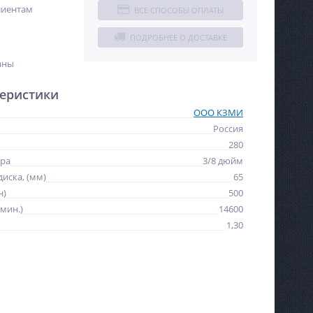
лиентам
ВСЕ СПОСОБЫ ОПЛАТЫ
ПОДРОБНЕЕ О ДОСТАВКЕ
аны
еристики
ООО КЗМИ
Россия
280
ера
3/8 дюйм
иска, (мм)
65
н)
500
мин.)
14600
1,30