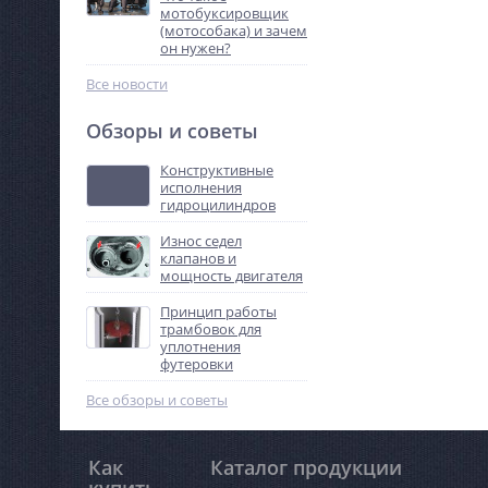
мотобуксировщик
(мотособака) и зачем
он нужен?
Все новости
Обзоры и советы
Конструктивные
исполнения
гидроцилиндров
Износ седел
клапанов и
мощность двигателя
Принцип работы
трамбовок для
уплотнения
футеровки
Все обзоры и советы
Как
Каталог продукции