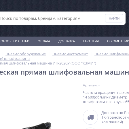
ОБЗОРЫ И СТАТЬИ
ОПЛАТА
ДОСТАВКА
ГАРАНТИЯ
О КОМПАНИ
Пневмооборудование
Пневмоинструмент
Пневмошлифмаш
ые) шлифмашины
ямая шлифовальная машина ИП-2020У (ООО "КЗМИ")
еская прямая шлифовальная машина
Артикул: -
Частота вращения на хол
14 600(об/мин); Диаметр
шлифовального круга: 6
Доставка по Р
ТК (транспорт
компанией)