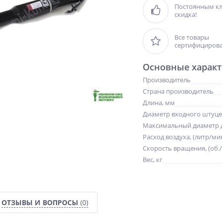
Постоянным к
скидка!
Все товары
сертифициров
Основные характ
Производитель
Страна производитель
Длина, мм
Диаметр входного штуц
Максимальный диаметр д
Расход воздуха, (литр/ми
Скорость вращения, (об./
Вес, кг
%
NEW
NEW
ОТЗЫВЫ И ВОПРОСЫ
(0)
ХИТ
ХИТ
%
%