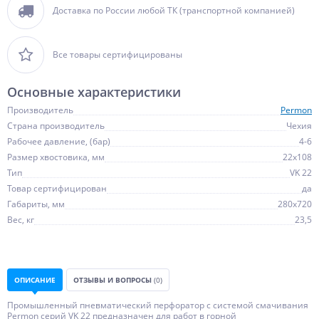
Доставка по России любой ТК (транспортной компанией)
Все товары сертифицированы
Основные характеристики
Производитель
Permon
Страна производитель
Чехия
Рабочее давление, (бар)
4-6
Размер хвостовика, мм
22x108
Тип
VK 22
Товар сертифицирован
да
Габариты, мм
280х720
Вес, кг
23,5
ОПИСАНИЕ
ОТЗЫВЫ И ВОПРОСЫ
(0)
Промышленный пневматический перфоратор с системой смачивания
Permon серий VK 22 предназначен для работ в горной