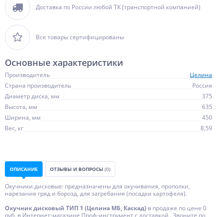
Доставка по России любой ТК (транспортной компанией)
Все товары сертифицированы
Основные характеристики
Производитель
Целина
Страна производитель
Россия
Диаметр диска, мм
375
Высота, мм
635
Ширина, мм
450
Вес, кг
8,59
ОПИСАНИЕ
ОТЗЫВЫ И ВОПРОСЫ
(0)
Окучники дисковые: предназначены для окучивания, прополки,
нарезания гряд и борозд, для загребания (посадки картофеля).
Окучник дисковый ТИП 1 (Целина МБ, Каскад)
в продаже по цене 0
руб. в Интернет-магазине Проф-инструмент с доставкой . Звоните по