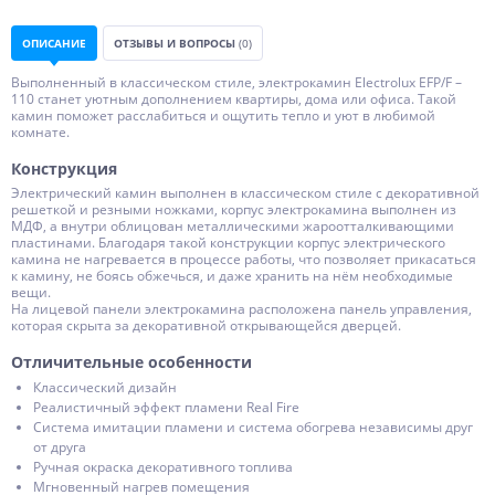
ОПИСАНИЕ
ОТЗЫВЫ И ВОПРОСЫ
(0)
Выполненный в классическом стиле, электрокамин Electrolux EFP/F –
110 станет уютным дополнением квартиры, дома или офиса. Такой
камин поможет расслабиться и ощутить тепло и уют в любимой
комнате.
Конструкция
Электрический камин выполнен в классическом стиле с декоративной
решеткой и резными ножками, корпус электрокамина выполнен из
МДФ, а внутри облицован металлическими жароотталкивающими
пластинами. Благодаря такой конструкции корпус электрического
камина не нагревается в процессе работы, что позволяет прикасаться
к камину, не боясь обжечься, и даже хранить на нём необходимые
вещи.
На лицевой панели электрокамина расположена панель управления,
которая скрыта за декоративной открывающейся дверцей.
Отличительные особенности
Классический дизайн
Реалистичный эффект пламени Real Fire
Система имитации пламени и система обогрева независимы друг
от друга
Ручная окраска декоративного топлива
Мгновенный нагрев помещения