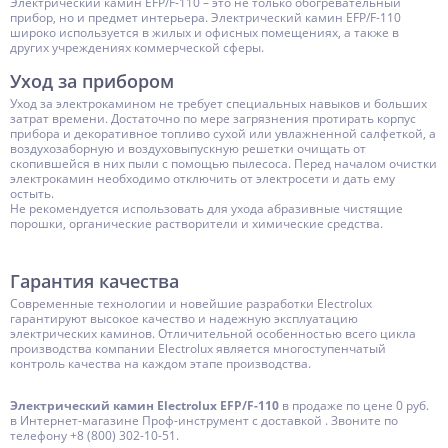
Электрический камин EFP/F-110 – это не только обогревательный
прибор, но и предмет интерьера. Электрический камин EFP/F-110
широко используется в жилых и офисных помещениях, а также в
других учреждениях коммерческой сферы.
Уход за прибором
Уход за электрокамином не требует специальных навыков и больших
затрат времени. Достаточно по мере загрязнения протирать корпус
прибора и декоративное топливо сухой или увлажненной салфеткой, а
воздухозаборную и воздуховыпускную решетки очищать от
скопившейся в них пыли с помощью пылесоса. Перед началом очистки
электрокамин необходимо отключить от электросети и дать ему
остыть.
Не рекомендуется использовать для ухода абразивные чистящие
порошки, органические растворители и химические средства.
Гарантия качества
Современные технологии и новейшие разработки Electrolux
гарантируют высокое качество и надежную эксплуатацию
электрических каминов. Отличительной особенностью всего цикла
производства компании Electrolux является многоступенчатый
контроль качества на каждом этапе производства.
Электрический камин Electrolux EFP/F-110
в продаже по цене 0 руб.
в Интернет-магазине Проф-инструмент с доставкой . Звоните по
телефону +8 (800) 302-10-51.