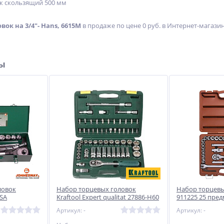
к скользящий 500 мм
ок на 3/4"- Hans, 6615M
в продаже по цене 0 руб. в Интернет-магазин
P
Сварочный полуавтомат
Сварочный инвертор
ры
Циклон ВУДИ-201
Циклон ВДИ-201
24 380
11 730
руб.
руб.
ловок
Набор торцевых головок
Набор торцевы
SA
Kraftool Expert qualitat 27886-H60
911225 25 пре
Артикул: -
Артикул: -