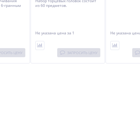
ручивания
Набор торцевых головок состоит
с 6-гранным
из 60 предметов.
Не указана цена
за 1
Не указана це
РОСИТЬ ЦЕНУ
ЗАПРОСИТЬ ЦЕНУ