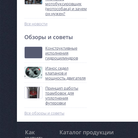
мотобуксировщик
(мотособака) и зачем
он нужен?
Все новости
Обзоры и советы
Конструктивные
исполнения
гидроцилиндров
Износ седел
клапанов и
мощность двигателя
Принцип работы
трамбовок для
уплотнения
футеровки
Все обзоры и советы
Как
Каталог продукции