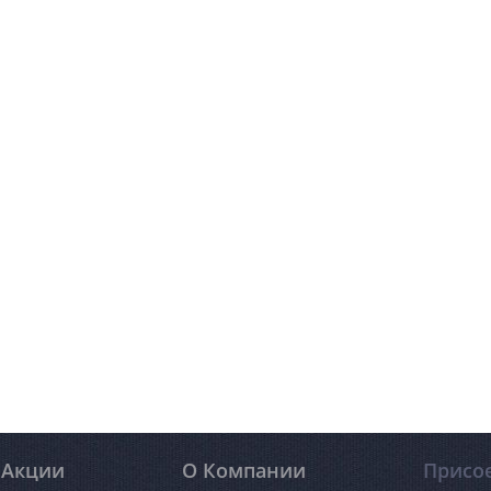
Акции
О Компании
Присо