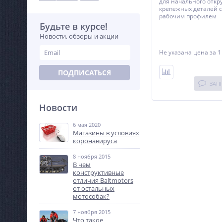
для начального отк
крепежных деталей 
рабочим профилем
Будьте в курсе!
Новости, обзоры и акции
Не указана цена
за 1
ПОДПИСАТЬСЯ
ЗАП
Новости
6 мая 2020
Магазины в условиях
коронавируса
8 ноября 2015
В чем
конструктивные
отличия Baltmotors
от остальных
мотособак?
7 ноября 2015
Что такое