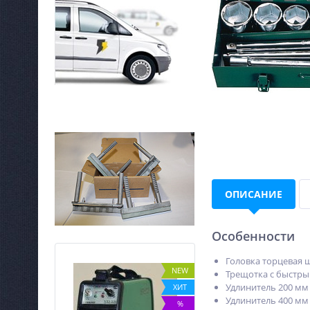
ОПИСАНИЕ
Особенности
Головка торцевая ше
NEW
NEW
Трещотка с быстры
Удлинитель 200 мм
ХИТ
ХИТ
Удлинитель 400 мм
%
%