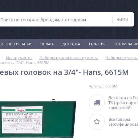
ОБЗОРЫ И СТАТЬИ
ОПЛАТА
ДОСТАВКА
ГАРАНТИЯ
О КОМПАНИ
Инструменты
Наборы ручного инструмента
Наборы торцевы
овок на 3/4"- Hans, 6615M
евых головок на 3/4"- Hans, 6615M
Артикул: 6615M
Доставка по Р
ТК (транспорт
компанией)
Все товары
сертифициров