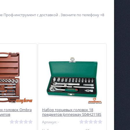
е Проф-инструмент с доставкой . Звоните по телефону +8
Прибор для проверки
Сварочный инвертор
биения седла Neway
Linkor ВД-231И
15 700
19 119
руб.
руб.
х головок Ombra
Набор торцевых головок 18
дметов
предметов Jonnesway S04H2118S
Артикул: -