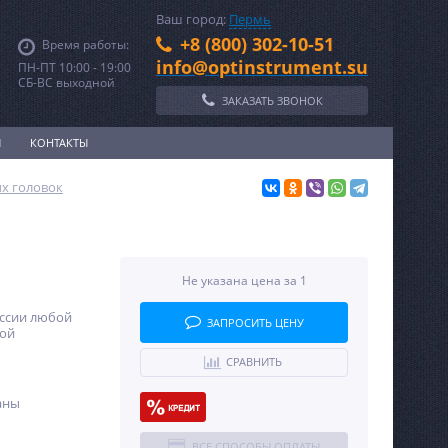
Ваш город:
Пермь
+8 (800) 302-10-51
Время работы:
info@optinstrument.su
ПН-ПТ 10:00 - 19:00
СБ-ВС выходной
ЗАКАЗАТЬ ЗВОНОК
И
КОНТАКТЫ
х головок
Не указана цена за 1
оссии любой
ЗАПРОСИТЬ ЦЕНУ
ной
СРАВНИТЬ
аны
ВСЕ СПОСОБЫ ОПЛАТЫ