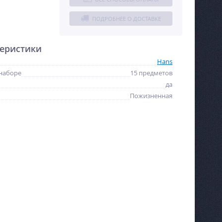
ПОДРОБНЕЕ О ДОСТАВКЕ
еристики
Hans
 наборе
15 предметов
да
Пожизненная
NEW
NEW
ХИТ
ХИТ
%
%