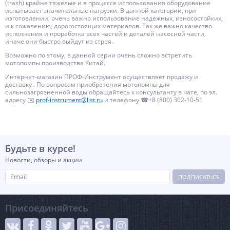
(trash) крайне тяжелые и в процессе использования оборудование
испытывает значительные нагрузки. В данной категории, при
изготовлении, очень важно использование надежных, износостойких,
и к сожалению, дорогостоящих материалов. Так же важно качество
исполнения и проработка всех частей и деталей насосной части,
иначе они быстро выйдут из строя.
Возможно по этому, в данной серии очень сложно встретить
мотопомпы производства Китай.
Интернет-магазин ПРОФ-Инструмент осуществляет продажу и
доставку . По вопросам приобретения мотопомпы для
сильнозагрязненной воды обращайтесь к консультанту в чате, по эл.
адресу ✉️
prof-instrument@list.ru
и телефону ☎+8 (800) 302-10-51
Будьте в курсе!
Новости, обзоры и акции
ПОДПИСАТЬСЯ
Присоединяйтесь