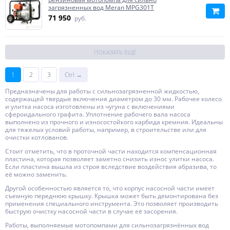
загрязненных вод Meran MPG301T
71 950
руб.
ПОКАЗАТЬ ЕЩЁ
1
2
3
Ctrl →
Предназначены для работы с сильнозагрязненной жидкостью,
содержащей твердые включения диаметром до 30 мм. Рабочее колесо
и улитка насоса изготовлены из чугуна с включениями
сфероидального графита. Уплотнение рабочего вала насоса
выполнено из прочного и износостойкого карбида кремния. Идеальны
для тяжелых условий работы, например, в строительстве или для
очистки котлованов.
Стоит отметить, что в проточной части находится компенсационная
пластина, которая позволяет заметно снизить износ улитки насоса.
Если пластина вышла из строя вследствие воздействия абразива, то
её можно заменить.
Другой особенностью является то, что корпус насосной части имеет
съемную переднюю крышку. Крышка может быть демонтирована без
применения специального инструмента. Это позволяет производить
быструю очистку насосной части в случае её засорения.
Работы, выполняемые мотопомпами для сильнозагрязнённых вод