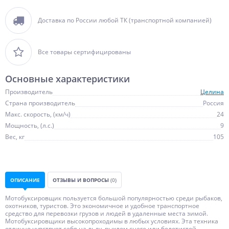
Доставка по России любой ТК (транспортной компанией)
Все товары сертифицированы
Основные характеристики
Производитель
Целина
Страна производитель
Россия
Макс. скорость, (км/ч)
24
Мощность, (л.с.)
9
Вес, кг
105
ОПИСАНИЕ
ОТЗЫВЫ И ВОПРОСЫ
(0)
Мотобуксировщик пользуется большой популярностью среди рыбаков,
охотников, туристов. Это экономичное и удобное транспортное
средство для перевозки грузов и людей в удаленные места зимой.
Мотобуксировщики высокопроходимы в любых условиях. Эта техника
отлично чувствует себя на льду, рыхлом снеге или болотистой