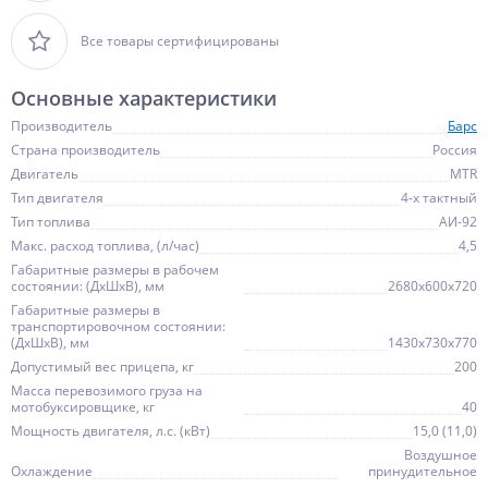
Все товары сертифицированы
Основные характеристики
Производитель
Барс
Страна производитель
Россия
Двигатель
MTR
Тип двигателя
4-х тактный
Тип топлива
АИ-92
Макс. расход топлива, (л/час)
4,5
Габаритные размеры в рабочем
состоянии: (ДхШхВ), мм
2680х600х720
Габаритные размеры в
транспортировочном состоянии:
(ДхШхВ), мм
1430х730х770
Допустимый вес прицепа, кг
200
Масса перевозимого груза на
мотобуксировщике, кг
40
Мощность двигателя, л.с. (кВт)
15,0 (11,0)
Воздушное
Охлаждение
принудительное