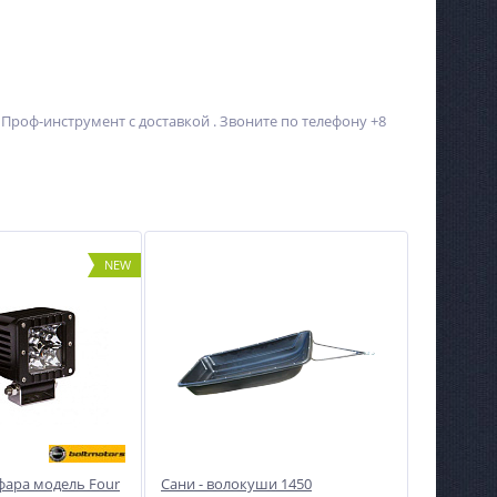
 Проф-инструмент с доставкой . Звоните по телефону +8
NEW
фара модель Four
Сани - волокуши 1450