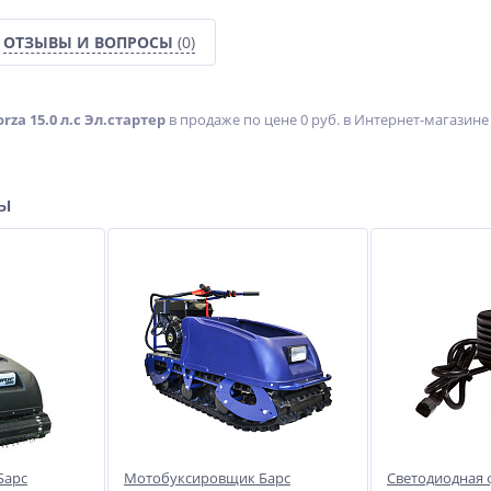
ОТЗЫВЫ И ВОПРОСЫ
(0)
za 15.0 л.с Эл.стартер
в продаже по цене 0 руб. в Интернет-магазине
ат
Мультипликатор
Сварочный полуавтомат
индустриальный
Циклон ПДГ-240ДВ
пневматический прямого
616 044
18 745
типа WAVOR PSW-21
руб.
руб.
ры
Барс
Мотобуксировщик Барс
Светодиодная 