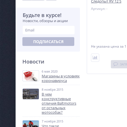
Следопыт RV 12 S
Артикул: -
Будьте в курсе!
Новости, обзоры и акции
ПОДПИСАТЬСЯ
Не указана цена
за 1
Новости
ЗАП
6 мая 2020
Магазины в условиях
коронавируса
8 ноября 2015
В чем
конструктивные
отличия Baltmotors
от остальных
мотособак?
7 ноября 2015
Что такое