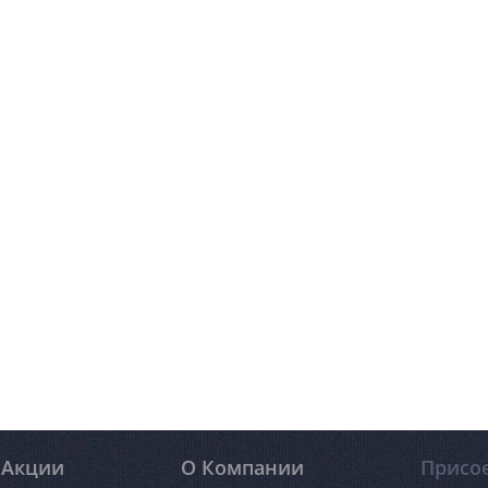
Акции
О Компании
Присо