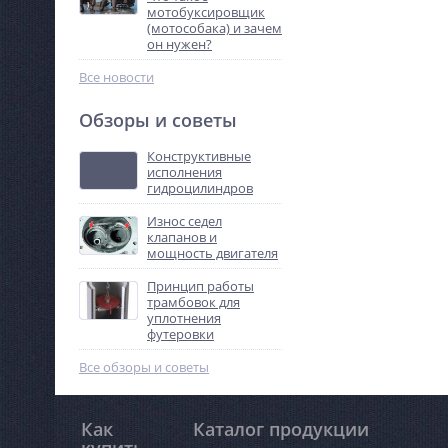
мотобуксировщик
(мотособака) и зачем
он нужен?
Все новости
Обзоры и советы
Конструктивные
исполнения
гидроцилиндров
Износ седел
клапанов и
мощность двигателя
Принцип работы
трамбовок для
уплотнения
футеровки
Все обзоры и советы
Как
Каталог продукции