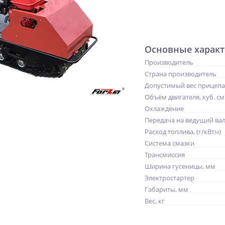
Основные характ
Производитель
Страна производитель
Допустимый вес прицепа,
Объём двигателя, куб. см
Охлаждение
Передача на ведущий ва
Расход топлива, (г/кВт.ч)
Система смазки
Трансмиссия
Ширина гусеницы, мм
Электростартер
Габариты, мм
NEW
%
NEW
Вес, кг
ХИТ
ХИТ
%
%