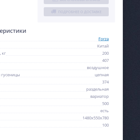
ПОДРОБНЕЕ О ДОСТАВКЕ
еристики
Forza
Китай
 кг
200
407
воздушное
л гусеницы
цепная
374
раздельная
вариатор
500
есть
1480х550х780
100