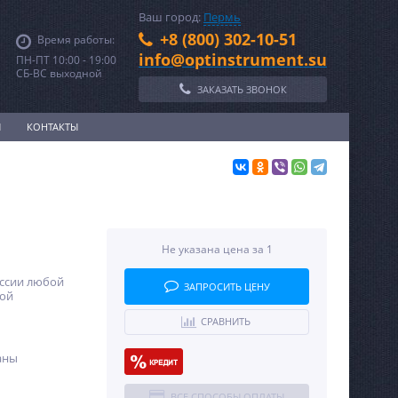
Ваш город:
Пермь
+8 (800) 302-10-51
Время работы:
info@optinstrument.su
ПН-ПТ 10:00 - 19:00
СБ-ВС выходной
ЗАКАЗАТЬ ЗВОНОК
И
КОНТАКТЫ
Не указана цена за 1
оссии любой
ЗАПРОСИТЬ ЦЕНУ
ной
СРАВНИТЬ
аны
ВСЕ СПОСОБЫ ОПЛАТЫ