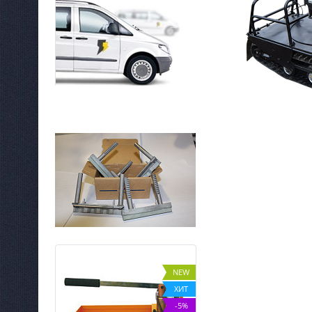
NEW
NEW
ХИТ
ХИТ
%
-5%