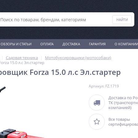
ОБЗОРЫ И СТАТЬИ
ОПЛАТА
ДОСТАВКА
ГАРАНТИЯ
О КОМПАНИ
Садовая техника
Мотобуксировщики (мотособаки)
za 15.0 л.с Эл.стартер
овщик Forza 15.0 л.с Эл.стартер
Артикул: FZ.1719
Доставка по Р
ТК (транспорт
компанией)
Все товары
сертифициров