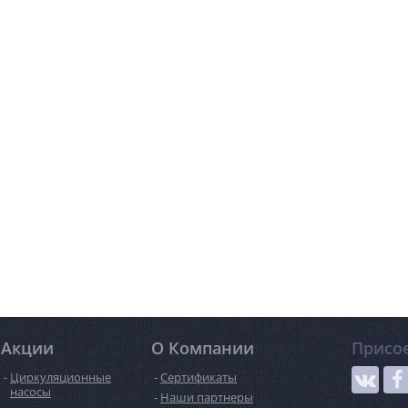
Акции
О Компании
Присо
Циркуляционные
Сертификаты
насосы
Наши партнеры