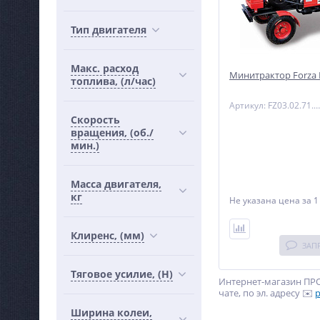
Тип двигателя
Макс. расход
Минитрактор Forza 
топлива, (л/час)
Артикул: FZ03.02.71.000
Скорость
вращения, (об./
мин.)
Масса двигателя,
кг
Не указана цена
за 1
Клиренс, (мм)
ЗАП
Тяговое усилие, (Н)
Интернет-магазин ПРО
чате, по эл. адресу ✉️
p
Ширина колеи,