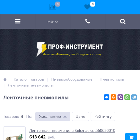
0
0
МЕНЮ
Каталог товаров
Пневмооборудование
Пневмопилы
Ленточные пневмопилы
Ленточные пневмопилы
4
Товаров:
По
:
Умолчанию
Цене
Рейтингу
Ленточная пневмопила Spitznas spt560620010
613 642
руб.