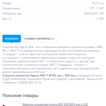
Ресурс
10,5 п. м
Соединение
1/2", 1 1/4"
Габариты, мм
450х182х1-1/4
Вес, кг
1,182
ОПИСАНИЕ
ОТЗЫВЫ И ВОПРОСЫ
(0)
Технология Адель MiX - это сочетание алмазных сегментов марки «MiX
М» и «MiX Т» в определенных пропорциях при изготовлении коронок
"стандарт" - класса. Данная технология позволяет получить
инструмент с различными характеристиками скорости и ресурса.
Алмазные коронки серии MiX – это высокая скорость и ресурс при
значительном снижении затрат. МiX Т (твердый) - сегмент, с
пониженной скоростью сверления, но с увеличенным ресурсом для
менее армированного бетона.
Коронка алмазная Адель MIX T Ø182 мм L 450 мм
в продаже по цене
0 руб. в Интернет-магазине Проф-инструмент с доставкой . Звоните по
телефону +8 (800) 302-10-51.
Похожие товары
Коронка алмазная Адель BKF 600 Ø30 мм L 450