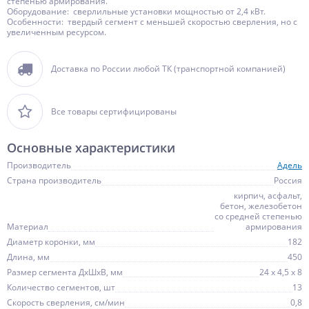
степенью армирования.
Оборудование: сверлильные установки мощностью от 2,4 кВт.
Особенности: твердый сегмент с меньшей скоростью сверления, но с
увеличенным ресурсом.
Доставка по России любой ТК (транспортной компанией)
Все товары сертифицированы
Основные характеристики
Производитель
Адель
Страна производитель
Россия
кирпич, асфальт,
бетон, железобетон
со средней степенью
Материал
армирования
Диаметр коронки, мм
182
Длина, мм
450
Размер сегмента ДхШхВ, мм
24 х 4,5 х 8
Количество сегментов, шт
13
Скорость сверления, см/мин
0,8