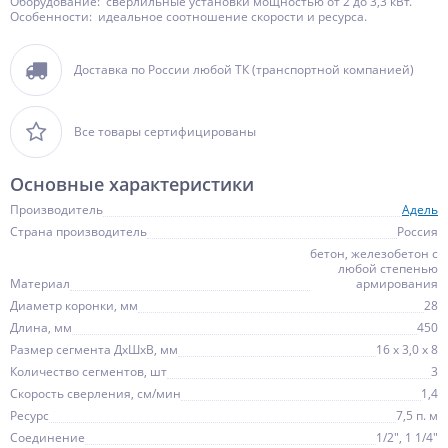
Оборудование: сверлильные установки мощностью от 2 до 3,3 кВт.
Особенности: идеальное соотношение скорости и ресурса.
Доставка по России любой ТК (транспортной компанией)
Все товары сертифицированы
Основные характеристики
Производитель
Адель
Страна производитель
Россия
бетон, железобетон с
любой степенью
Материал
армирования
Диаметр коронки, мм
28
Длина, мм
450
Размер сегмента ДхШхВ, мм
16 х 3,0 х 8
Количество сегментов, шт
3
Скорость сверления, см/мин
1,4
Ресурс
7,5 п. м
Соединение
1/2", 1 1/4"