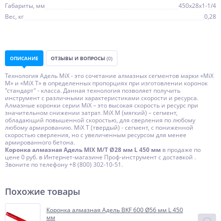
Габариты, мм
450х28х1-1/4
Вес, кг
0,28
ОПИСАНИЕ
ОТЗЫВЫ И ВОПРОСЫ
(0)
Технология Адель MiX - это сочетание алмазных сегментов марки «MiX
М» и «MiX Т» в определенных пропорциях при изготовлении коронок
"стандарт" - класса. Данная технология позволяет получить
инструмент с различными характеристиками скорости и ресурса.
Алмазные коронки серии MiX – это высокая скорость и ресурс при
значительном снижении затрат. MiX М (мягкий) – сегмент,
обладающий повышенной скоростью, для сверления по любому
любому армированию. МiX Т (твердый) - сегмент, с пониженной
скоростью сверления, но с увеличенным ресурсом для менее
армированного бетона.
Коронка алмазная Адель MIX М/T Ø28 мм L 450 мм
в продаже по
цене 0 руб. в Интернет-магазине Проф-инструмент с доставкой .
Звоните по телефону +8 (800) 302-10-51.
Похожие товары
Коронка алмазная Адель BKF 600 Ø56 мм L 450
мм