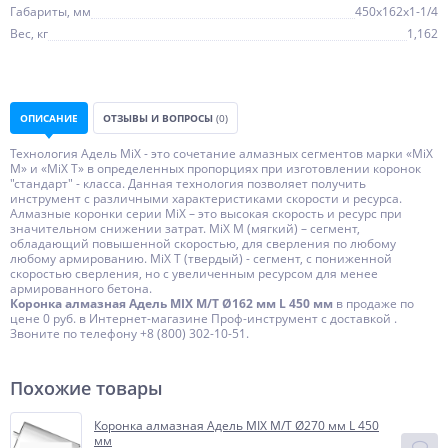
Габариты, мм
450х162х1-1/4
Вес, кг
1,162
ОПИСАНИЕ
ОТЗЫВЫ И ВОПРОСЫ
(0)
Технология Адель MiX - это сочетание алмазных сегментов марки «MiX
М» и «MiX Т» в определенных пропорциях при изготовлении коронок
"стандарт" - класса. Данная технология позволяет получить
инструмент с различными характеристиками скорости и ресурса.
Алмазные коронки серии MiX – это высокая скорость и ресурс при
значительном снижении затрат. MiX М (мягкий) – сегмент,
обладающий повышенной скоростью, для сверления по любому
любому армированию. МiX Т (твердый) - сегмент, с пониженной
скоростью сверления, но с увеличенным ресурсом для менее
армированного бетона.
Коронка алмазная Адель MIX M/T Ø162 мм L 450 мм
в продаже по
цене 0 руб. в Интернет-магазине Проф-инструмент с доставкой .
Звоните по телефону +8 (800) 302-10-51.
Похожие товары
Коронка алмазная Адель MIX M/T Ø270 мм L 450
мм