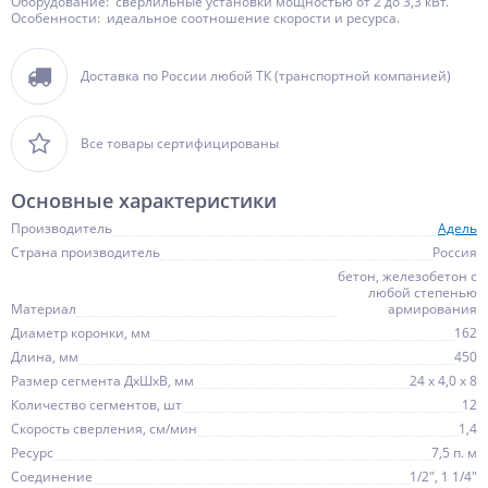
Оборудование: сверлильные установки мощностью от 2 до 3,3 кВт.
Особенности: идеальное соотношение скорости и ресурса.
Доставка по России любой ТК (транспортной компанией)
Все товары сертифицированы
Основные характеристики
Производитель
Адель
Страна производитель
Россия
бетон, железобетон с
любой степенью
Материал
армирования
Диаметр коронки, мм
162
Длина, мм
450
Размер сегмента ДхШхВ, мм
24 х 4,0 х 8
Количество сегментов, шт
12
Скорость сверления, см/мин
1,4
Ресурс
7,5 п. м
Соединение
1/2", 1 1/4"