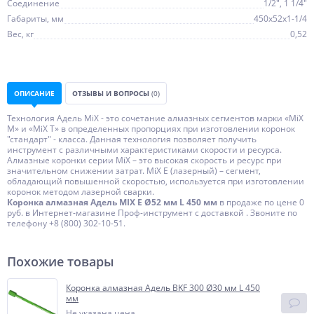
Соединение
1/2", 1 1/4"
Габариты, мм
450х52х1-1/4
Вес, кг
0,52
ОПИСАНИЕ
ОТЗЫВЫ И ВОПРОСЫ
(0)
Технология Адель MiX - это сочетание алмазных сегментов марки «MiX
М» и «MiX Т» в определенных пропорциях при изготовлении коронок
"стандарт" - класса. Данная технология позволяет получить
инструмент с различными характеристиками скорости и ресурса.
Алмазные коронки серии MiX – это высокая скорость и ресурс при
значительном снижении затрат. MiX Е (лазерный) – сегмент,
обладающий повышенной скоростью, используется при изготовлении
коронок методом лазерной сварки.
Коронка алмазная Адель MIX E Ø52 мм L 450 мм
в продаже по цене 0
руб. в Интернет-магазине Проф-инструмент с доставкой . Звоните по
телефону +8 (800) 302-10-51.
Похожие товары
Коронка алмазная Адель BKF 300 Ø30 мм L 450
мм
Не указана цена