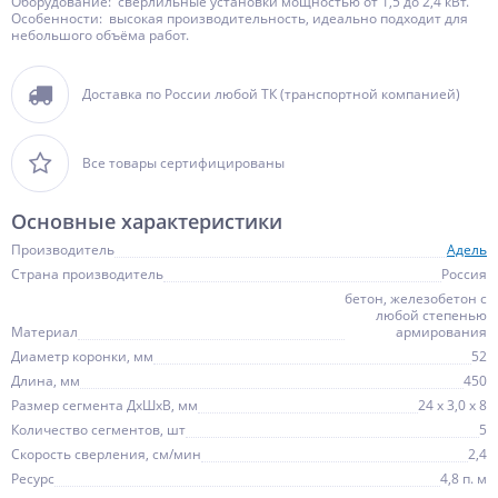
Оборудование: сверлильные установки мощностью от 1,5 до 2,4 кВт.
Особенности: высокая производительность, идеально подходит для
небольшого объёма работ.
Доставка по России любой ТК (транспортной компанией)
Все товары сертифицированы
Основные характеристики
Производитель
Адель
Страна производитель
Россия
бетон, железобетон с
любой степенью
Материал
армирования
Диаметр коронки, мм
52
Длина, мм
450
Размер сегмента ДхШхВ, мм
24 х 3,0 х 8
Количество сегментов, шт
5
Скорость сверления, см/мин
2,4
Ресурс
4,8 п. м