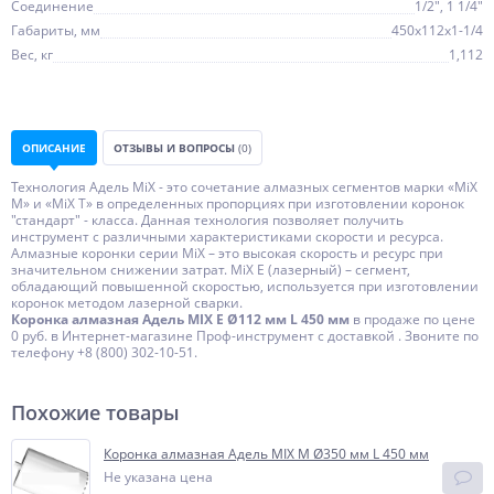
Соединение
1/2", 1 1/4"
Габариты, мм
450х112х1-1/4
Вес, кг
1,112
ОПИСАНИЕ
ОТЗЫВЫ И ВОПРОСЫ
(0)
Технология Адель MiX - это сочетание алмазных сегментов марки «MiX
М» и «MiX Т» в определенных пропорциях при изготовлении коронок
"стандарт" - класса. Данная технология позволяет получить
инструмент с различными характеристиками скорости и ресурса.
Алмазные коронки серии MiX – это высокая скорость и ресурс при
значительном снижении затрат. MiX Е (лазерный) – сегмент,
обладающий повышенной скоростью, используется при изготовлении
коронок методом лазерной сварки.
Коронка алмазная Адель MIX E Ø112 мм L 450 мм
в продаже по цене
0 руб. в Интернет-магазине Проф-инструмент с доставкой . Звоните по
телефону +8 (800) 302-10-51.
Похожие товары
Коронка алмазная Адель MIX M Ø350 мм L 450 мм
Не указана цена