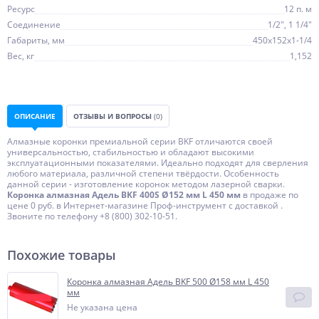
Ресурс
12 п. м
Соединение
1/2", 1 1/4"
Габариты, мм
450х152х1-1/4
Вес, кг
1,152
ОПИСАНИЕ
ОТЗЫВЫ И ВОПРОСЫ
(0)
Алмазные коронки премиальной серии BKF отличаются своей
универсальностью, стабильностью и обладают высокими
эксплуатационными показателями. Идеально подходят для сверления
любого материала, различной степени твёрдости. Особенность
данной серии - изготовление коронок методом лазерной сварки.
Коронка алмазная Адель BKF 400S Ø152 мм L 450 мм
в продаже по
цене 0 руб. в Интернет-магазине Проф-инструмент с доставкой .
Звоните по телефону +8 (800) 302-10-51.
Похожие товары
Коронка алмазная Адель BKF 500 Ø158 мм L 450
мм
Не указана цена