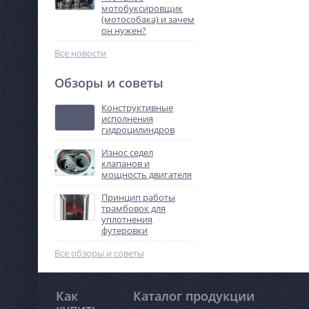
мотобуксировщик
(мотособака) и зачем
он нужен?
Все новости
Обзоры и советы
Конструктивные
исполнения
гидроцилиндров
Износ седел
клапанов и
мощность двигателя
Принцип работы
трамбовок для
уплотнения
футеровки
Все обзоры и советы
Как
Каталог продукции