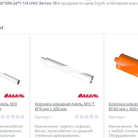
*450-24*1 1/4 UNC Бетон 10
в продаже по цене 0 руб. в Интернет-маг
ры
дель MIX
Коронка алмазная Адель MIX T
Коронка алмаз
м
Ø76 мм L 450 мм
Ø182 мм L 450
Артикул: -
Артикул: -
 железобетон
Назначение: кирпич, асфальт,
Назначение: бе
рмирования.
бетон, железобетон со средней
с любой степе
лильные
степенью армирования.
Оборудование: