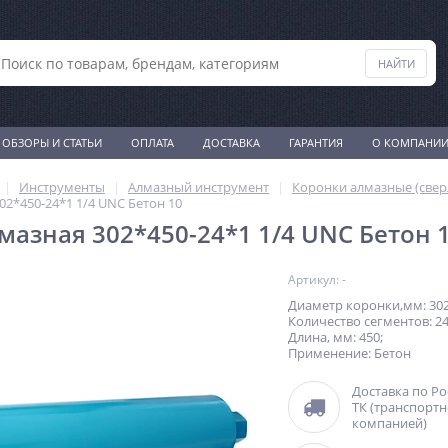
ОБЗОРЫ И СТАТЬИ
ОПЛАТА
ДОСТАВКА
ГАРАНТИЯ
О КОМПАНИ
Инструменты
Алмазный инструмент
Коронки алмазные (свер
02*450-24*1 1/4 UNC Бетон 10
мазная 302*450-24*1 1/4 UNC Бетон 
Артикул: -
Диаметр коронки,мм: 302
Количество сегментов: 24
Длина, мм: 450;
Применение: Бетон
Доставка по Р
ТК (транспорт
компанией)