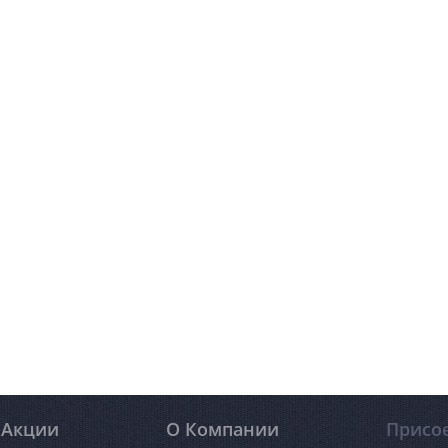
Акции
О Компании
Присо