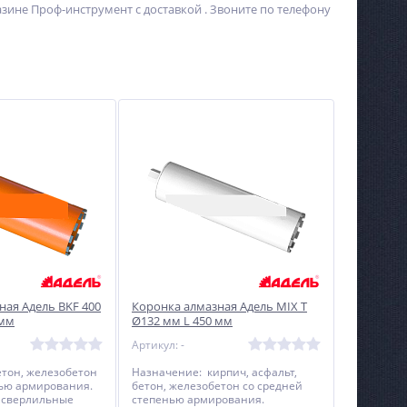
азине Проф-инструмент с доставкой . Звоните по телефону
ная Адель BKF 400
Коронка алмазная Адель MIX T
 мм
Ø132 мм L 450 мм
Артикул: -
тон, железобетон
Назначение: кирпич, асфальт,
нью армирования.
бетон, железобетон со средней
 сверлильные
степенью армирования.