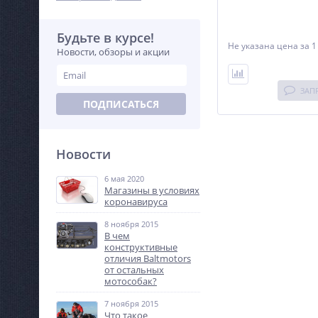
установки мощностью
кВт. Особенности: и
соотношение скорост
Будьте в курсе!
Не указана цена
за 1
Новости, обзоры и акции
ЗАП
ПОДПИСАТЬСЯ
Новости
6 мая 2020
Магазины в условиях
коронавируса
8 ноября 2015
В чем
конструктивные
отличия Baltmotors
от остальных
мотособак?
7 ноября 2015
Что такое