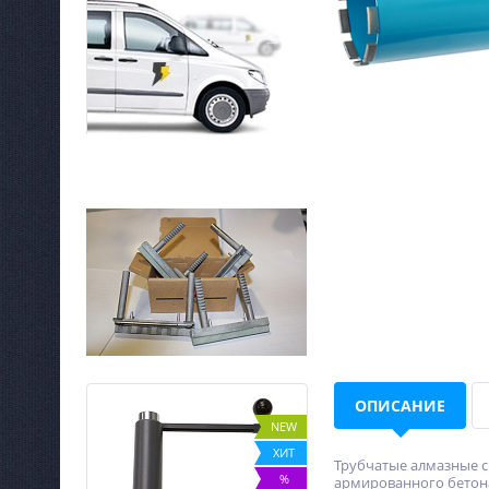
ОПИСАНИЕ
NEW
NEW
ХИТ
ХИТ
Трубчатые алмазные с
%
%
армированного бетона