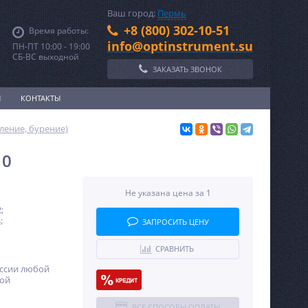
Ваш город:
Пермь
+8 (800) 302-10-51
Время работы:
info@optinstrument.su
ПН-ПТ 10:00 - 19:00
СБ-ВС выходной
ЗАКАЗАТЬ ЗВОНОК
И
КОНТАКТЫ
ление, бурение)
10
Не указана цена за 1
;
;
ЗАПРОСИТЬ ЦЕНУ
СРАВНИТЬ
оссии любой
ной
ВСЕ СПОСОБЫ ОПЛАТЫ