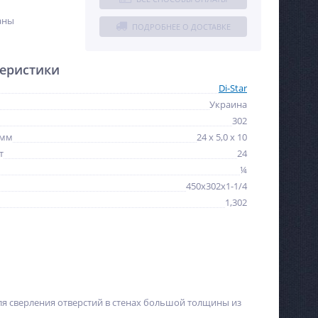
аны
ПОДРОБНЕЕ О ДОСТАВКЕ
еристики
Di-Star
Украина
302
 мм
24 х 5,0 х 10
т
24
¼
450х302х1-1/4
1,302
я сверления отверстий в стенах большой толщины из