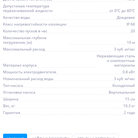
Допустимая температура
перекачиваемой жидкости
от 0°C до 40°C
Качество воды
Дождевая
Класс нагревостойкости изоляции
IP 68
Количество пусков в час
20
Максимальная глубина
погружения, (м)
10 м
Максимальный расход
3 куб. м/час
Нержавеющая сталь
и композитные
Материал корпуса
материалы
Мощность электродвигателя
0.8 кВт
Номинальный расход воды
3 куб. м/час
Тип насоса
Колодезный
Установка насоса
Вертикальная
Ширина
15 см
Вес, кг
10.3 кг
Гарантия
2 года