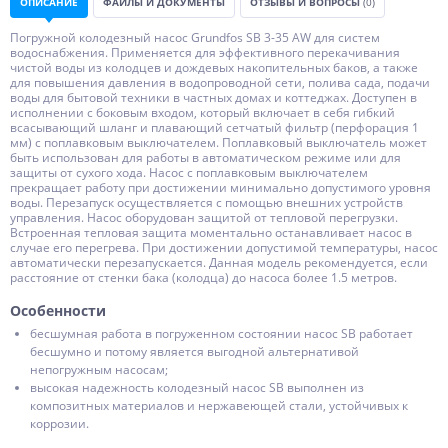
ОПИСАНИЕ
ФАЙЛЫ И ДОКУМЕНТЫ
ОТЗЫВЫ И ВОПРОСЫ
(0)
Погружной колодезный насос Grundfos SB 3-35 AW для систем
водоснабжения. Применяется для эффективного перекачивания
чистой воды из колодцев и дождевых накопительных баков, а также
для повышения давления в водопроводной сети, полива сада, подачи
воды для бытовой техники в частных домах и коттеджах. Доступен в
исполнении с боковым входом, который включает в себя гибкий
всасывающий шланг и плавающий сетчатый фильтр (перфорация 1
мм) с поплавковым выключателем. Поплавковый выключатель может
быть использован для работы в автоматическом режиме или для
защиты от сухого хода. Насос с поплавковым выключателем
прекращает работу при достижении минимально допустимого уровня
воды. Перезапуск осуществляется с помощью внешних устройств
управления. Насос оборудован защитой от тепловой перегрузки.
Встроенная тепловая защита моментально останавливает насос в
случае его перегрева. При достижении допустимой температуры, насос
автоматически перезапускается. Данная модель рекомендуется, если
расстояние от стенки бака (колодца) до насоса более 1.5 метров.
Особенности
бесшумная работа в погруженном состоянии насос SB работает
бесшумно и потому является выгодной альтернативой
непогружным насосам;
высокая надежность колодезный насос SB выполнен из
композитных материалов и нержавеющей стали, устойчивых к
коррозии.