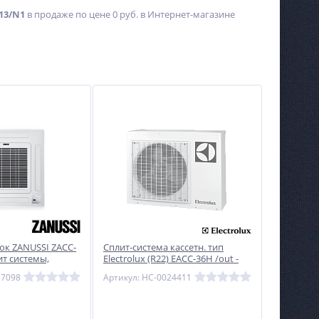
13/N1
в продаже по цене 0 руб. в Интернет-магазине
ок ZANUSSI ZACC-
Сплит-система кассетн. тип
ит системы,
Electrolux (R22) EACC-36H /out -
а
внешний блок
37098
Артикул: НС-0024411