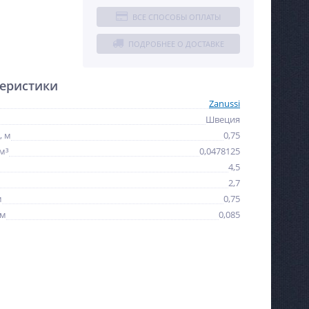
ВСЕ СПОСОБЫ ОПЛАТЫ
ПОДРОБНЕЕ О ДОСТАВКЕ
еристики
Zanussi
Швеция
, м
0,75
м³
0,0478125
4,5
2,7
м
0,75
 м
0,085