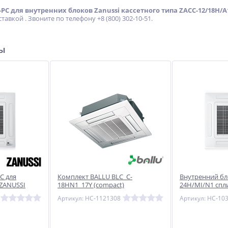
-PC для внутренних блоков Zanussi кассетного типа ZАCC-12/18H/A
авкой . Звоните по телефону +8 (800) 302-10-51.
ры
Вибратор пневматический
Сварочный инвертор
3-х головочный для
Циклон ВДИ-241
ого
боковой набивки
330 721
12 420
футеровки KLQ-Z
От
руб.
руб.
C для
Комплект BALLU BLC_C-
Внутренний бл
 ZANUSSI
18HN1_17Y (compact)
24H/MI/N1 спл
compact)
полупромышленной сплит-
кассетного тип
Артикул: НС-1121308
Артикул: НС-10
системы, кассетного типа