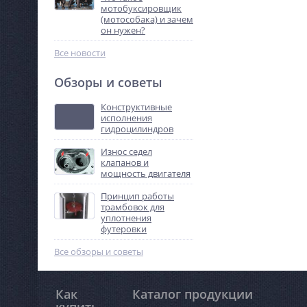
мотобуксировщик
(мотособака) и зачем
он нужен?
Все новости
Обзоры и советы
Конструктивные
исполнения
гидроцилиндров
Износ седел
клапанов и
мощность двигателя
Принцип работы
трамбовок для
уплотнения
футеровки
Все обзоры и советы
Как
Каталог продукции