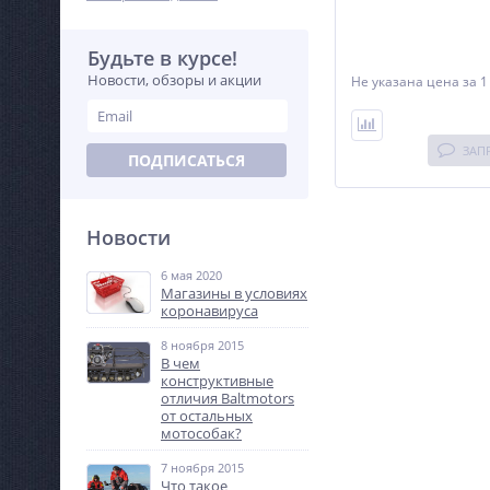
Будьте в курсе!
Новости, обзоры и акции
Не указана цена
за 1
ЗАП
ПОДПИСАТЬСЯ
Новости
6 мая 2020
Магазины в условиях
коронавируса
8 ноября 2015
В чем
конструктивные
отличия Baltmotors
от остальных
мотособак?
7 ноября 2015
Что такое