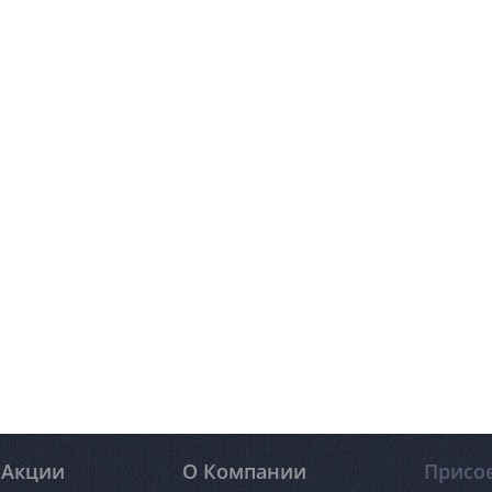
Акции
О Компании
Присо