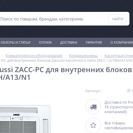
ОБЗОРЫ И СТАТЬИ
ОПЛАТА
ДОСТАВКА
ГАРАНТИЯ
О КОМПАНИ
Климатическое оборудование
Кондиционеры
Кассетные спл
-PC для внутренних блоков Zanussi кассетного типа ZАCC-12/18H/A13/N
ussi ZACC-PC для внутренних блоков 
H/A13/N1
Артикул: -
Доставка по Р
ТК (транспорт
компанией)
Все товары
сертифициров