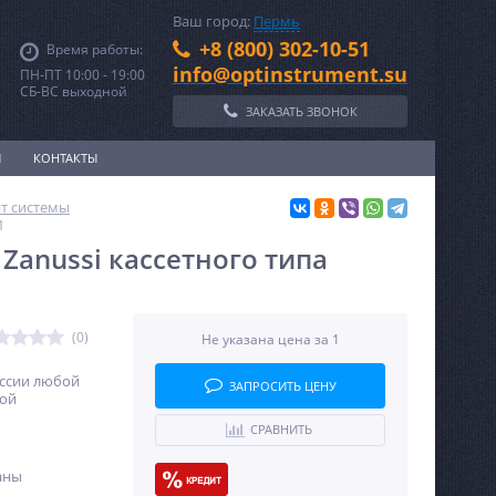
Ваш город:
Пермь
+8 (800) 302-10-51
Время работы:
info@optinstrument.su
ПН-ПТ 10:00 - 19:00
СБ-ВС выходной
ЗАКАЗАТЬ ЗВОНОК
И
КОНТАКТЫ
ит системы
1
Zanussi кассетного типа
(0)
Не указана цена за 1
оссии любой
ЗАПРОСИТЬ ЦЕНУ
ной
СРАВНИТЬ
аны