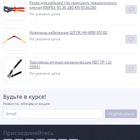
Резак для кабелей (по принципу трещоточного
ключа) KNIPEX 95 36 280 KN-9536280
Не указана цена
Ножницы кабельные ШТОК НК-40М 05102
Не указана цена
Тросорезы ручные механические КВТ ТР-12т
59941
Не указана цена
Будьте в курсе!
Новости, обзоры и акции
ПОДПИСАТЬСЯ
Присоединяйтесь