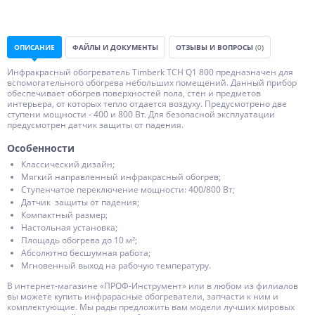
ОПИСАНИЕ
ФАЙЛЫ И ДОКУМЕНТЫ
ОТЗЫВЫ И ВОПРОСЫ
(0)
Инфракрасный обогреватель Timberk TCH Q1 800 предназначен для
вспомогательного обогрева небольших помещений. Данный прибор
обеспечивает обогрев поверхностей пола, стен и предметов
интерьера, от которых тепло отдается воздуху. Предусмотрено две
ступени мощности - 400 и 800 Вт. Для безопасной эксплуатации
предусмотрен датчик защиты от падения.
Особенности
Классический дизайн;
Мягкий направленный инфракрасный обогрев;
Ступенчатое переключение мощности: 400/800 Вт;
Датчик защиты от падения;
Компактный размер;
Настольная установка;
Площадь обогрева до 10 м²;
Абсолютно бесшумная работа;
Мгновенный выход на рабочую температуру.
В интернет-магазине «ПРОФ-Инструмент» или в любом из филиалов
вы можете купить инфрарасные обогреватели, запчасти к ним и
комплектующие. Мы рады предложить вам модели лучших мировых