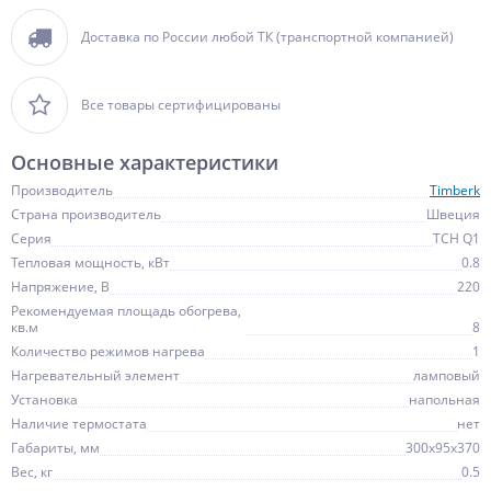
Доставка по России любой ТК (транспортной компанией)
Все товары сертифицированы
Основные характеристики
Производитель
Timberk
Страна производитель
Швеция
Серия
TCH Q1
Тепловая мощность, кВт
0.8
Напряжение, В
220
Рекомендуемая площадь обогрева,
кв.м
8
Количество режимов нагрева
1
Нагревательный элемент
ламповый
Установка
напольная
Наличие термостата
нет
Габариты, мм
300x95x370
Вес, кг
0.5