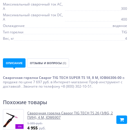
Максимальный сварочный ток AC,
А
300
Максимальный сварочный ток DC,
А
400
Охлаждение
водяное
Тип горелки
TIG
Вес, кг
4
ОПИСАНИЕ
ОТЗЫВЫ И ВОПРОСЫ
(0)
Сварочная горелка Сварог TIG TECH SUPER TS 18, 8 М, IOB66306-00
в
продаже по цене 7 697 руб. в Интернет-магазине Проф-инструмент с
доставкой . Звоните по телефону +8 (800) 302-10-51.
Похожие товары
Сварочная горелка Сварог TIG TECH TS 26 (3/8G, 2
ПИН), 4 М, IOW6907
5 385 руб.
-8%
4 955
руб.