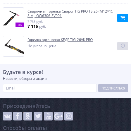
Сварочная горелка Сварог TIG PRO TS 26 (М12×1),
8 М, IOW6306-SV001
7 733 руб.
-8%
7 115
руб.
Горелка аргоновая КЕДР TIG-26VK PRO
Не указана цена
Будьте в курсе!
Новости, обзоры и акции
ПОДПИСАТЬСЯ
Присоединяйтесь
Способы оплаты